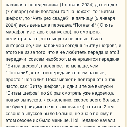
начиная с понедельника (1 января 2024) до сегодня
(7 января) одни повторы то "На ножах", то "Битвы
шефов", то "Четырёх свадеб", в пятницу (5 января
2024) весь день шла передача "Погнали!" ( Опять
марафон из старых выпусков), но смотреть,
несмотря на то, что выпуски не новые, было
интереснее, чем например сегодня "Битву шефов", и
этого не из за того, что я не любитель передачи этой
передачи, совсем наоборот, мне нравится передача
"Битва шефов", наверное, не меньше, чем
"Погнали!", хотя эти передачи совсем разные,
просто "Погнали!" Показывают и повторяют не так
часто, как "Битву шефов", и одни и те же выпуски
"Битвы шефов" по 20 раз смотреть уже надоело,а
новых выпусков, к сожалению, скорее всего больше
не будет ( видимо сезон закончился), хотя во 2-ом
сезоне выпусков было больше, не знаю почему в
этом сезоне их было меньше. Но! Недавно начали
показывать рекламу, что уже очень скоро, а точнее в