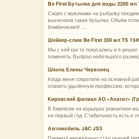
Be First Бутылка для воды 2200 мл 
Скоро с мужиками на рыбалку поедем, 
выскочила такая бутылка. Объём отли
бомбически🤘....
Шейкер-слим Be First 350 мл TS 134
Мы с ней как то покусались и я решил
поменять. Выбрал небольшого размера 
Школа Елены Червонец
Когда меня сократили на основной раб
освоить удалённую профессию, котора
Кировский филиал АО «Апатит» (Г
В Кировске на карьерах романтики ма
не первый год. Стабильность есть и эт
Автомобиль JAC JS3
Переезд неожиданно стал лучшей про