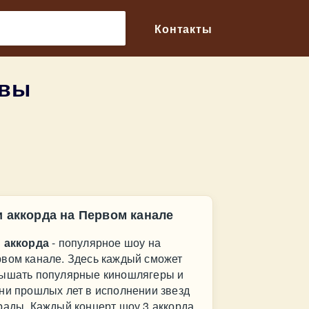
🔎
Контакты
ывы
и аккорда на Первом канале
 аккорда
- популярное шоу на
вом канале. Здесь каждый сможет
ышать популярные киношлягеры и
ни прошлых лет в исполнении звезд
рады. Каждый концерт шоу 3 аккорда