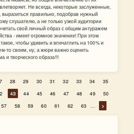
влетворяет. Не всегда, некоторые заслуженные,
, выразиться правильно, подобрав нужный
ому слушателю, а не только узкой аудитории
очетать свой личный образ с общим антуражем
йства - имеет огромное значение! При этом
такое, чтобы удивить и впечатлить на 100% и
ем-то своим, ну, а жюри важно оценить
 и творческого образа!!!
7
28
29
30
31
32
33
34
35
2
43
44
45
46
47
48
49
50
57
58
59
60
61
62
63
…
>