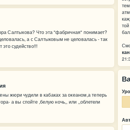
тем
атм
каж
той
тора Салтыкова? Что эта "фабричная" понимает?
бал
 целовалась, а с Салтыковым не целовалась - так
См
 это судейство!!!
кан
21:
В
ия
Ур
ены жюри чудили в кабаках за океаном,а теперь
ра- а вы спойте ,белую ночь,, или ,,облетели
Ав