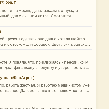
TS 220-F
почти на месяц, делал заказы к отпуску и
чный, два с лишним литра. Смотрится
9
 ей презент сделать, она давно хотела шейкер
и с отсеком для добавок. Цвет яркий, запаха...
оте, я поняла, что, приближаясь к пенсии, хочу
я даст финансовую подушку и уверенность в ...
руппа «ФосАгро»)
ло, работа жесткая. Я работаю машинистом уже
о главное. Да, смены плотные, пашем, конечн...
веркой машины. Я даже не представлял, сколько