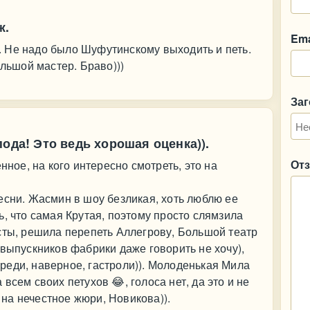
ж.
Ema
 Не надо было Шуфутинскому выходить и петь.
ольшой мастер. Браво)))
За
ода! Это ведь хорошая оценка)).
От
нное, на кого интересно смотреть, это на
есни. Жасмин в шоу безликая, хоть люблю ее
ь, что самая Крутая, поэтому просто слямзила
сты, решила перепеть Аллегрову, Большой театр
 выпускников фабрики даже говорить не хочу),
реди, наверное, гастроли)). Молоденькая Мила
всем своих петухов 😂, голоса нет, да это и не
е на нечестное жюри, Новикова)).