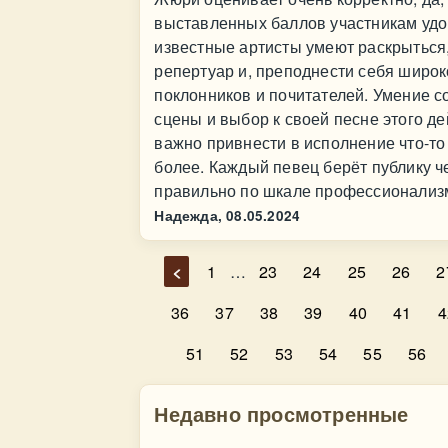
выставленных баллов участникам удо
известные артисты умеют раскрыться
репертуар и, преподнести себя широк
поклонников и почитателей. Умение с
сцены и выбор к своей песне этого де
важно привнести в исполнение что-то 
более. Каждый певец берёт публику ч
правильно по шкале профессионализма
Надежда,
08.05.2024
<
1
…
23
24
25
26
2
36
37
38
39
40
41
4
51
52
53
54
55
56
Недавно просмотренные