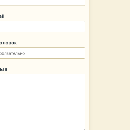
il
головок
зыв