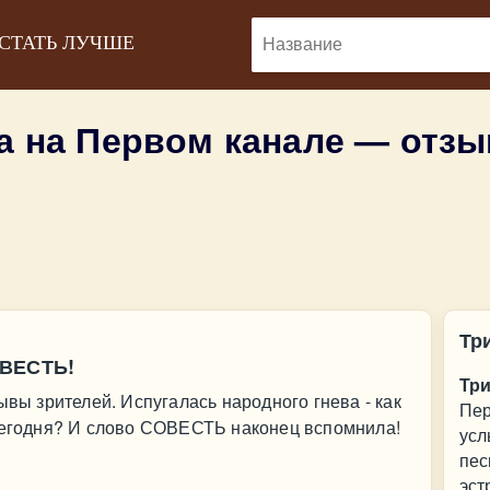
 СТАТЬ ЛУЧШЕ
а на Первом канале — отз
Тр
ОВЕСТЬ!
Три
ывы зрителей. Испугалась народного гнева - как
Пер
 сегодня? И слово СОВЕСТЬ наконец вспомнила!
усл
пес
эст