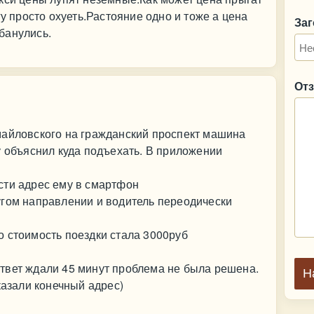
гу просто охуеть.Растояние одно и тоже а цена
За
банулись.
От
майловского на гражданский проспект машина
у объяснил куда подъехать. В приложении
сти адрес ему в смартфон
угом направлении и водитель переодически
 стоимость поездки стала 3000руб
твет ждали 45 минут проблема не была решена.
Н
казали конечный адрес)