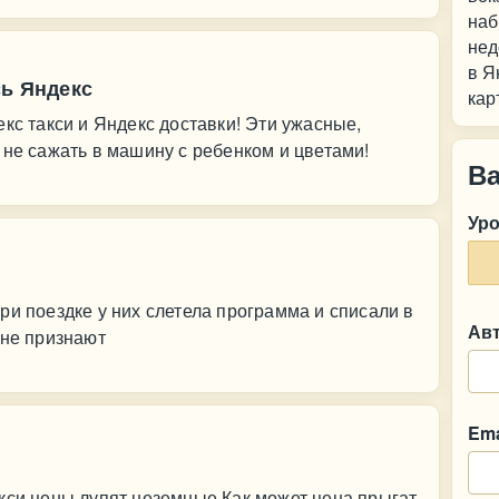
наб
нед
в Я
сь Яндекс
кар
кс такси и Яндекс доставки! Эти ужасные,
 не сажать в машину с ребенком и цветами!
В
Ур
ри поездке у них слетела программа и списали в
Ав
 не признают
Ema
кси цены лупят неземные.Как может цена прыгат