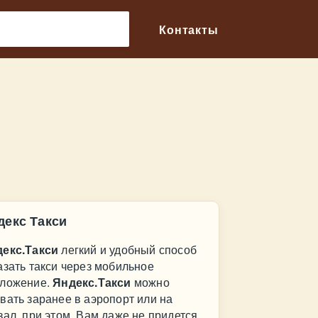
🔎
Контакты
декс Такси
екс.Такси
легкий и удобный способ
азать такси через мобильное
ложение.
Яндекс.Такси
можно
вать заранее в аэропорт или на
зал, при этом, Вам даже не придется