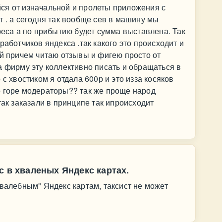
ся от изначальной и пролеты приложения с
т . а сегодня так вообще сев в машину мы
реса а по прибытию будет сумма выставлена. Так
работчиков яндекса .так какого это происходит и
ей причем читаю отзывы и фигею просто от
а фирму эту коллективно писать и обращаться в
 с хвостиком я отдала 600р и это изза косяков
о горе модераторы?? так же проще народ
так заказали в принципе так ипроисходит
с в хваленых Яндекс картах.
хвалебным" Яндекс картам, таксист не может