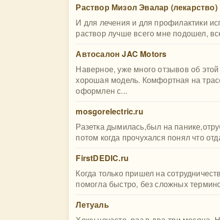
Раствор Мизол Эвалар (лекарство)
И для лечения и для профилактики и
раствор лучше всего мне подошел, всег
Автосалон JAC Motors
Наверное, уже много отзывов об этой
хорошая модель. Комфортная на трас
оформлен с...
mosgorelectric.ru
Разетка дымилась,был на панике,отру
потом когда прочухался понял что отда
FirstDEDIC.ru
Когда только пришел на сотрудничест
помогла быстро, без сложных термино
Летуаль
Хожу нечасто, раз в два-три месяца.