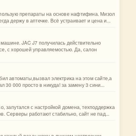
спользую препараты на основе нафтифина. Мизол
да держу в аптечке. Всё устраивает и цена и...
 машине. JAC J7 получилась действительно
се, с хорошей управляемостью. Да, салон
бил автоматы,вызвал электрика на этом сайте,а
л 30 000 просто в никуда! за замену 3 сини...
во, запутался с настройкой домена, техподдержка
в. Серверы работают стабильно, сайт не пад...
 Но каждый раз выхожу в лучшем настроении,