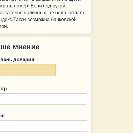
ирать номер! Если под рукой
остаточно наличных, не беда, оплата
ндекс.Такси возможна банковской
той.
аше мнение
овень доверия
тор
il