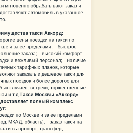
си мгновенно обрабатывают заказ и
доставляют автомобиль в указанное
то.
имущества такси Аккорд:
орогие цены поездки на такси по
кве и за ее пределами; быстрое
олнение заказа; высокий комфорт
здки и вежливый персонал; наличие
личных тарифных планов, которые
воляют заказать и дешевое такси для
чных поездок и более дорогое для
бых случаев: встречи, торжественные
чаи и т.д.
Такси Москвы «Аккорд»
едоставляет полный комплекс
уг:
здки по Москве и за ее пределами
род, МКАД, область), заказ такси на
зал и в аэропорт, трансфер,