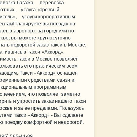
евозка багажа, перевозка
отных, услуга «трезвый
итель», услуги корпоративным
ентамПланируете вы поездку на
зал, в аэропорт, за город или по
кве, вы можете круглосуточно
лать недорогой заказ такси в Москве,
атившись в такси «Аккорд».
имость такси в Москве позволяет
ользовать его практическим всем
ающим. Такси «Аккорд» оснащен
ременными средствами связи и
нкциональным программным
спечением, что позволяет заметно
орить и упростить заказ нашего такси
оскве и за ее пределами. Пользуясь
угами такси «Аккорд» - Вы сделаете
ю поездку комфортной и недорогой.
495) 585-44-89