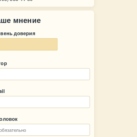
аше мнение
овень доверия
тор
il
головок