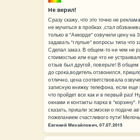
Не верил!
Сразу скажу, что это точно не реклам
не мучиться в пробках ,стал обзванив
только в "Аккорде" озвучили цену на 
задавать "глупые" вопросы типа что з
Сделал заказ. В общем-то ни чем не 
стоимостью или еще что не устраивало
отзыв был другой, поверьте! В общем
до срока,водитель отзвонился, пришл
отлично, цена соответствовала озвуч
записную книжку телефона, если еще п
что пройдет все как и в первый раз! 
окнами и контакты парка в "корзину". Н
сказать, пришли эсэмэски о подаче а
пожеланием счастливого пути! Мелочь
Евгений Михайлович,
07.07.2015