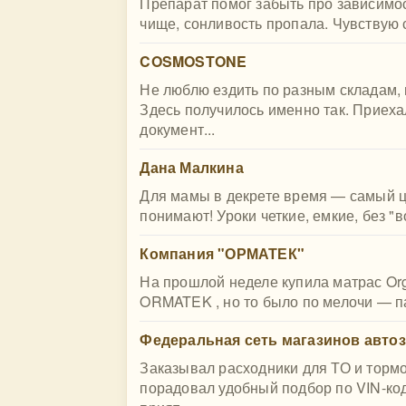
Препарат помог забыть про зависимост
чище, сонливость пропала. Чувствую с
COSMOSTONE
Не люблю ездить по разным складам, 
Здесь получилось именно так. Приех
документ...
Дана Малкина
Для мамы в декрете время — самый це
понимают! Уроки четкие, емкие, без "в
Компания "ОРМАТЕК"
На прошлой неделе купила матрас Orga
ORMATEK , но то было по мелочи — па
Федеральная сеть магазинов автоза
Заказывал расходники для ТО и тормо
порадовал удобный подбор по VIN-ко