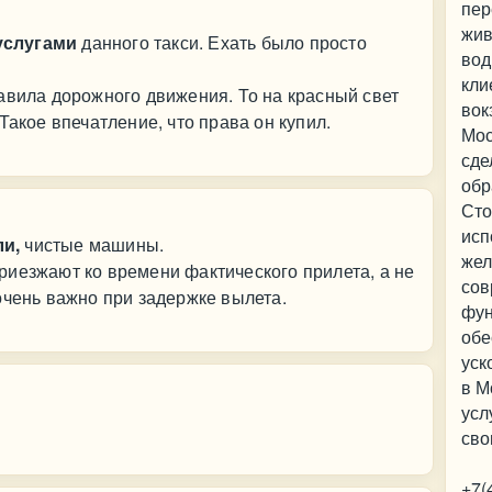
пер
жив
услугами
данного такси. Ехать было просто
вод
кли
авила дорожного движения. То на красный свет
вок
Такое впечатление, что права он купил.
Мос
сде
обр
Сто
исп
и,
чистые машины.
жел
иезжают ко времени фактического прилета, а не
сов
очень важно при задержке вылета.
фу
обе
уск
в М
усл
сво
+7(