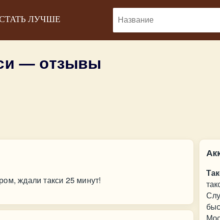
 СТАТЬ ЛУЧШЕ
кси — отзывы
Ак
Та
ом, ждали такси 25 минут!
так
Слу
быс
Мос