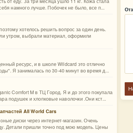
ь от еду. За три месяца ушло 11 кг. Кожа стала
ебя намного лучше. Побочек не было, все п...
От
поэтому хотелось решить вопрос за один день.
али утром, выбрали материал, оформили
нный ресурс, и в школе Wildcard это отлично
оды". Я занималась по 30-40 минут во время д...
Н
nic Comfort M в ТЦ Город. Я и до этого покупала
ра подушек и хлопковые наволочки .Они кст...
пчастей All World Cars
зные диски через интернет-магазин. Очень
ду. Детали пришли точно под мою модель. Цены