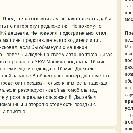
так
пре
а! Предстояла поездка,сам не захотел ехать дабы
мес
ать по интернету предложения. Но почему-то
30% дешевле. Не поверил, подозрительно, стал
Пре
нед
а машины представляете, кто водители и т.п.
Мос
рисковал, если бы обманули с машиной,
вып
 - повез бы людей на своем авто, но тогда бы уж
пое
 все прошло на УРА! Машина подана за 15 мин.
раз
ось ему еще и подождать 10 мин. Доехали
поз
енной заранее.В общем внес номер диспетчера в
обы
редстоит поездка - только к ним, есть надежда,
осо
Ну а если разочаруют - свой автомобиль под
слу
е угроза, а реальность жизни !!! Да, забыл
пр
втомашины и вторая о стоимости поездки с
усл
, а приятно!
пое
(го
вок