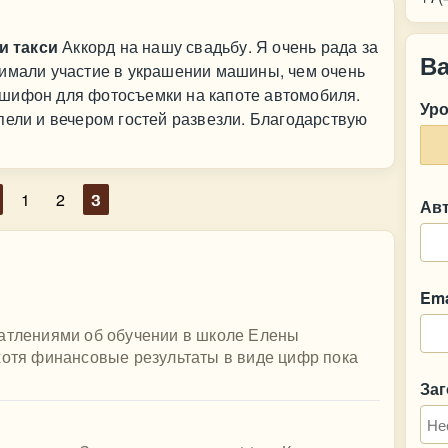
и такси
Аккорд на нашу свадьбу. Я очень рада за
В
нимали участие в украшении машины, чем очень
шифон для фотосъемки на капоте автомобиля.
Ур
пели и вечером гостей развезли. Благодарствую
1
2
3
Ав
Ema
чатлениями об обучении в школе Елены
хотя финансовые результаты в виде цифр пока
За