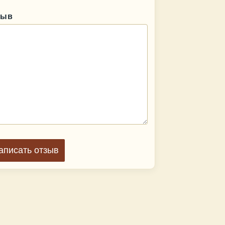
зыв
аписать отзыв