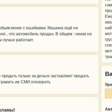
сам
про
Еже
око
ё обьявление с ошибками. Машина ещё не
най
мот
но , что автомобиль продан. В общем : никак не
гру
м лучше работает.
спе
авт
тра
В
 продать только за деньги заставляют продать
 травить ив СМИ опозорить
Ур
Ав
кламы!