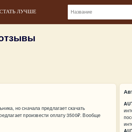
 СТАТЬ ЛУЧШЕ
 отзывы
Ав
AU
ника, но сначала предлагает скачать
инт
редлагает произвести оплату 3500₽. Вообще
пос
инт
AU