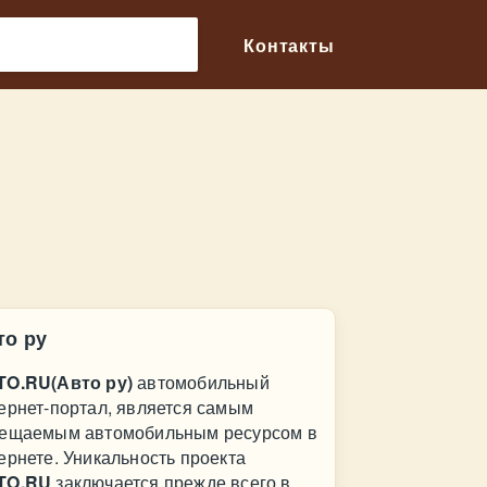
🔎
Контакты
то ру
TO.RU(Авто ру)
автомобильный
ернет-портал, является самым
ещаемым автомобильным ресурсом в
ернете. Уникальность проекта
TO.RU
заключается прежде всего в