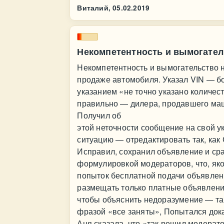
Виталий,
05.02.2019
Некомпетентность и вымогатель
Некомпетентность и вымогательство н
продаже автомобиля. Указал VIN — бо
указанием «не точно указано количе
правильно — дилера, продавшего маши
Получил об
этой неточности сообщение на свой 
ситуацию — отредактировать так, к
Исправил, сохранил объявление и сра
формулировкой модераторов, что, яко
попыток бесплатной подачи объявлени
размещать только платные объявлени
чтобы объяснить недоразумение — там
фразой «все заняты», Попытался дока
Аня сказала, что «так решил модерат