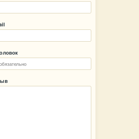
il
головок
зыв