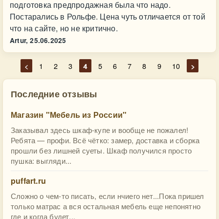
подготовка предпродажная была что надо.
Постарались в Рольфе. Цена чуть отличается от той
что на сайте, но не критично.
Artur,
25.06.2025
<
1
2
3
4
5
6
7
8
9
10
>
Последние отзывы
Магазин "Мебель из России"
Заказывал здесь шкаф-купе и вообще не пожалел!
Ребята — профи. Всё чётко: замер, доставка и сборка
прошли без лишней суеты. Шкаф получился просто
пушка: выгляди...
puffart.ru
Сложно о чем-то писать, если нчиего нет...Пока пришел
только матрас а вся остальная мебель еще непонятно
где и когда будет...