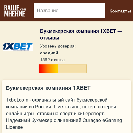
🔎
Контакты
Букмекерская компания 1XBET —
отзывы
Уровень доверия:
средний
1562 отзыва
Букмекерская компания 1XBET
1xbet.com - официальный сайт букмекерской
компании из России. Live-казино, покер, лотереи,
онлайн игры, ставки на спорт и киберспорт.
Надёжный букмекер с лицензией Curaçao eGaming
License