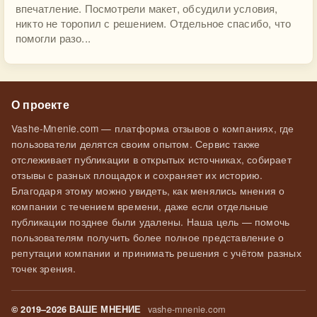
впечатление. Посмотрели макет, обсудили условия,
никто не торопил с решением. Отдельное спасибо, что
помогли разо...
О проекте
Vashe-Mnenie.com — платформа отзывов о компаниях, где
пользователи делятся своим опытом. Сервис также
отслеживает публикации в открытых источниках, собирает
отзывы с разных площадок и сохраняет их историю.
Благодаря этому можно увидеть, как менялись мнения о
компании с течением времени, даже если отдельные
публикации позднее были удалены. Наша цель — помочь
пользователям получить более полное представление о
репутации компании и принимать решения с учётом разных
точек зрения.
vashe-mnenie.com
© 2019–2026 ВАШЕ МНЕНИЕ