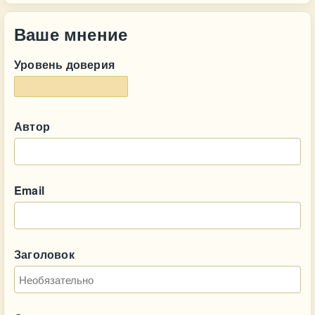
Ваше мнение
Уровень доверия
Автор
Email
Заголовок