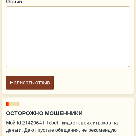
Отзыв
Написать отзыв
ОСТОРОЖНО МОШЕННИКИ
Мой id 21429641 1xbet , кидает своих игроков на
деньги. Дают пустые обещания, не рекомендую