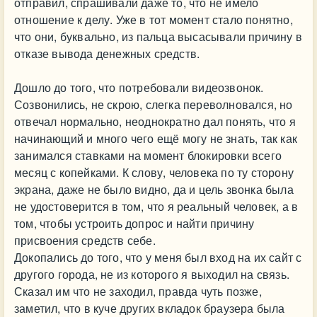
отправил, спрашивали даже то, что не имело
отношение к делу. Уже в тот момент стало понятно,
что они, буквально, из пальца высасывали причину в
отказе вывода денежных средств.
Дошло до того, что потребовали видеозвонок.
Созвонились, не скрою, слегка переволновался, но
отвечал нормально, неоднократно дал понять, что я
начинающий и много чего ещё могу не знать, так как
занимался ставками на момент блокировки всего
месяц с копейками. К слову, человека по ту сторону
экрана, даже не было видно, да и цель звонка была
не удостоверится в том, что я реальный человек, а в
том, чтобы устроить допрос и найти причину
присвоения средств себе.
Докопались до того, что у меня был вход на их сайт с
другого города, не из которого я выходил на связь.
Сказал им что не заходил, правда чуть позже,
заметил, что в куче других вкладок браузера была