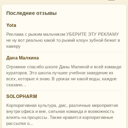
Последние отзывы
Yota
Реклама с рыжим мальчиком УБЕРИТЕ ЭТУ РЕКЛАМУ
не ну вот реально какой то рыжий клоун зубной бежит в
камеру
Дана Малкина
Огромное спасибо школе Даны Малиной и всей команде
кураторов. Это школа лучшее учебное заведение из
всех, которые я знаю. В уроках ни какой воды, каждое
сказанн...
SOLOPHARM
Корпоративная культура, дмс, различные мероприятия
внутри офиса и вне, сильная команда и возможность
влиять на процессы. Также нравится корпоративные
рассылки о...