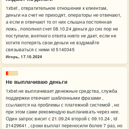
1xbet , отвратительное отношение к клиентам,
деньги на счет не приходят, операторы не отвечают,
а если и отвечают то от них слышна постоянная
ложь , пополнил счет 08.10.24 деньги до сих пор не
поступили, внятного ответа никто не дает, если не
хотите потерять свои деньги не вздумайте
связываться с ними id 5140345
Игорь,
17.10.2024
Не выплачиваю деньги
1xbet не выплачивает денежные средства, служба
поддержки отвечает шаблонными фразами ,
ссылаются на проблемы с платежной системой , но
при этом сами рекомендую выплачивать через нее.
Один запрос висит с 21.09.24 второй с 09.10.24 , id
21429641 , сроки выплат переносили более 7 раз, но