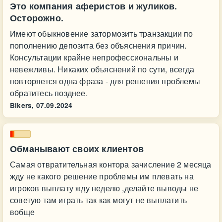
Это компания аферистов и жуликов.
Осторожно.
Имеют обыкновение затормозить транзакции по
пополнению депозита без объяснения причин.
Консультации крайне непрофессиональны и
невежливы. Никаких объяснений по сути, всегда
повторяется одна фраза - для решения проблемы
обратитесь позднее.
Bikers,
07.09.2024
Обманывают своих клиентов
Самая отвратительная контора зачисление 2 месяца
жду не какого решение проблемы им плевать на
игроков выплату жду неделю ,делайте выводы не
советую там играть так как могут не выплатить
вобще