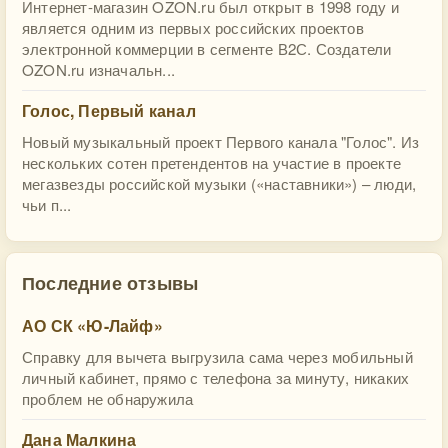
Интернет-магазин OZON.ru был открыт в 1998 году и
является одним из первых российских проектов
электронной коммерции в сегменте В2С. Создатели
OZON.ru изначальн...
Голос, Первый канал
Новый музыкальный проект Первого канала "Голос". Из
нескольких сотен претендентов на участие в проекте
мегазвезды российской музыки («наставники») – люди,
чьи п...
Последние отзывы
АО СК «Ю-Лайф»
Справку для вычета выгрузила сама через мобильный
личный кабинет, прямо с телефона за минуту, никаких
проблем не обнаружила
Дана Малкина