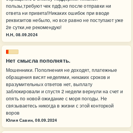
пользы,требуют чек пдф,но после отправки ни
ответа ни привета!Никаких ошибок при вводе
реквизитов небыло, но все равно не поступают уже
2е сутки,не рекомендую!
Н.Н,
08.09.2024
Нет смысла пополнять.
Мошенники. Пополнения не доходят, платежные
обращения висят неделями, никаких сроков и
вразумительных ответов нет, выплату
заблокировали и спустя 2 недели вернули на счет и
опять по новой ожидание с моря погоды. Не
связываетесь никогда в жизни с этой конторкой
воров
Юлия Савин,
08.09.2024