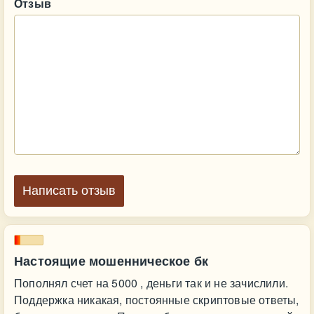
Отзыв
Написать отзыв
Настоящие мошенническое бк
Пополнял счет на 5000 , деньги так и не зачислили.
Поддержка никакая, постоянные скриптовые ответы,