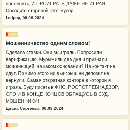
пополнить, И ПРОИГРАТЬ ДАЖЕ НЕ ИГРАЯ.
Обходите стороной этот мусор
Lolipop,
08.09.2024
Мошенничество одним словом!
Сделала ставки. Они выиграли. Попросили
верификацию. Мурыжили два дня и признали
мошенницей, на каком основании? На контакт не
идут. Помимо этого ни выигрыш ни депозит не
вернули. Самая отвратная контора в которой я
играла. Буду писать в ФНС, РОСПОТРЕБНАДЗОР,
СРО И В КОНЦЕ КОНЦОВ ОБРАЩУСЬ В СУД.
МОШЕННИКИ!
Диана Сергеева,
08.09.2024