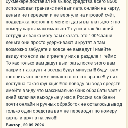
букмекере,поставил на вывод средства всего 8500
использовал транзакс пей выплата онлайн на карту,
деньги не перевели и не вернули на игровой счёт,
поддержка постоянно меняет даты выплаты,хотя по
номеру карты максимально 7 суток,я как бывший
сотрудник банка могу вам сказать это 100%ваши
деньги они просто удерживают и крутят а там
возможно забудете и вовсе не выведут!! имейте
ввиду что если вы играете у них в разделе 1 геймс
То как только вам дадут выиграть,после этого вам
накрутят аккаунт и всегда будут минусы!!! будут вам
говорить что не вмешиваются но это враньё!!!у них
доступна такая функция!!!по поводу вывода средств
имейте ввиду что максимально банк обрабатывает 7
дней включая выходные,у нас в России все банки
почти онлайн и ручных обработок не осталось,вывод
только один средства вам не переводят по номеру
карты и врут в наглую!!!!
Виктор,
29.09.2024