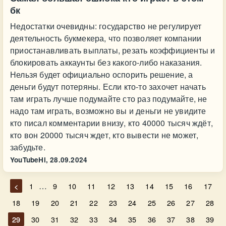
бк
Недостатки очевидны: государство не регулирует
деятельность букмекера, что позволяет компании
приостанавливать выплаты, резать коэффициенты и
блокировать аккаунты без какого-либо наказания.
Нельзя будет официально оспорить решение, а
деньги будут потеряны. Если кто-то захочет начать
там играть лучше подумайте сто раз подумайте, не
надо там играть, возможно вы и деньги не увидите
кто писал комментарии внизу, кто 40000 тысяч ждёт,
кто вон 20000 тысяч ждет, кто вывести не может,
забудьте.
YouTubeHi,
28.09.2024
…
<
1
9
10
11
12
13
14
15
16
17
18
19
20
21
22
23
24
25
26
27
28
29
30
31
32
33
34
35
36
37
38
39