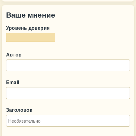
Ваше мнение
Уровень доверия
Автор
Email
Заголовок