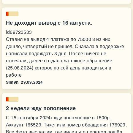
Не доходит вывод с 16 августа.
Id69723533
Ставил на вывод 4 платежа по 75000 3 из них
дошло, четвертый не пришел. Сначала в поддержке
написали подождать 3 дня. После ничего не
отвечали, далее создал платежное обращение
(25.08.2024) которое по сей день находиться в
работе
Sim9n,
29.09.2024
2 недели жду пополнение
С 15 сентября 2024г жду пополнение в 1500р.
Аккаунт 165529. Тикет или номер обращения 176929.
Все фото выслал им, где виден что перевод дошёл