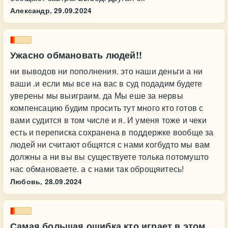
Александр,
29.09.2024
Ужасно обмановать людей!!
ни выводов ни пополнения. это наши деньги а ни
ваши .и если мы все на вас в суд подадим будете
уверены мы выиграим. да Мы еше за нервы
компенсацию будим просить тут много кто готов с
вами судится в том числе и я. И уменя тоже и чеки
есть и переписка сохранена в поддержке вообще за
людей ни считают общятся с нами когбудто мы вам
должны а ни вы вы существуете толька потомушто
нас обмановаете. а с нами так оброщяитесь!
Любовь,
28.09.2024
Самая большая ошибка кто играет в этом