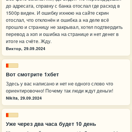
до адресата, справку с банка отослал где расход в
1500р виден. И ошибку ихнюю на сайте скрин
отослал, что отклонён и ошибка а на деле всё
прошло и страницу не закрывал, хотел подтвердить
перевод а хоп и ошибка на странице и нет денег в
итоге на счёте. Жду.
Виктор,
29.09.2024
Вот смотрите 1хбет
Здесь у вас написано и нет не одного слово что
ориентировочно! Почему так люди ждут деньги!
Nikita,
29.09.2024
Уже через два часа будет 10 день