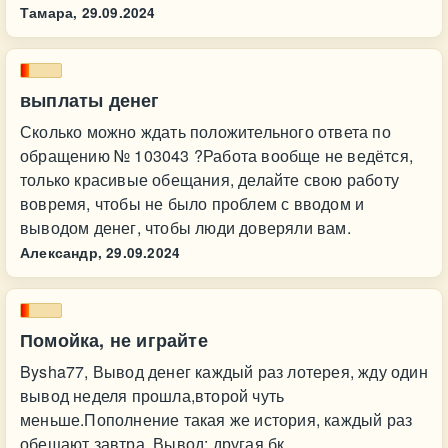
Тамара,
29.09.2024
выплаты денег
Сколько можно ждать положительного ответа по
обращению № 103043 ?Работа вообще не ведётся,
только красивые обещания, делайте свою работу
вовремя, чтобы не было проблем с вводом и
выводом денег, чтобы люди доверяли вам.
Александр,
29.09.2024
Помойка, не играйте
Bysha77, Вывод денег каждый раз лотерея, жду один
вывод неделя прошла,второй чуть
меньше.Пополнение такая же история, каждый раз
обещают завтра. Вывод: другая бк