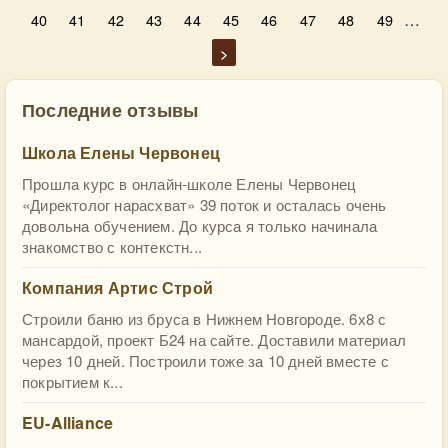
…
40
41
42
43
44
45
46
47
48
49
>
Последние отзывы
Школа Елены Червонец
Прошла курс в онлайн-школе Елены Червонец
«Директолог нарасхват» 39 поток и осталась очень
довольна обучением. До курса я только начинала
знакомство с контекстн...
Компания Артис Строй
Строили баню из бруса в Нижнем Новгороде. 6х8 с
мансардой, проект Б24 на сайте. Доставили материал
через 10 дней. Построили тоже за 10 дней вместе с
покрытием к...
EU-Alliance