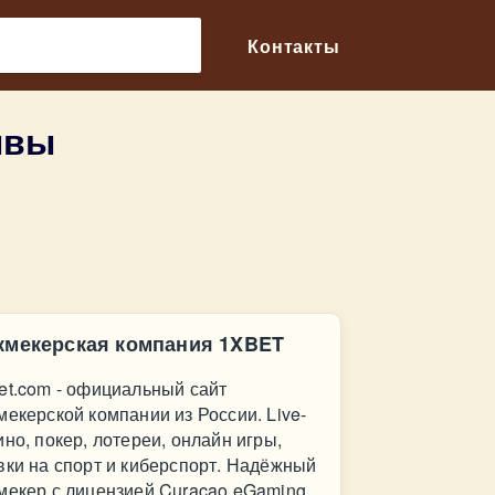
🔎
Контакты
ывы
кмекерская компания 1XBET
et.com - официальный сайт
мекерской компании из России. Live-
ино, покер, лотереи, онлайн игры,
вки на спорт и киберспорт. Надёжный
мекер с лицензией Curaçao eGaming