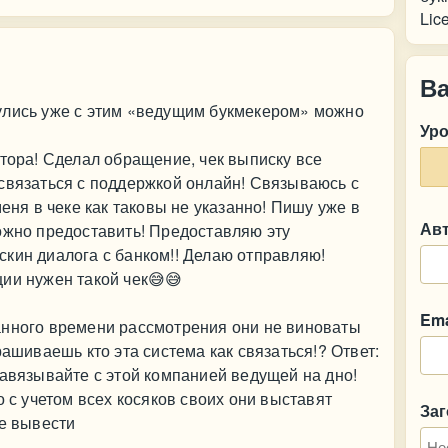
Lic
В
улись уже с этим «ведущим букмекером» можно
Ур
атора! Сделал обращение, чек выписку все
связаться с поддержкой онлайн! Связываюсь с
меня в чеке как таковы не указанно! Пишу уже в
Ав
ожно предоставить! Предоставляю эту
кин диалога с банком!! Делаю отправляю!
ии нужен такой чек😅😅
Ema
анного времени рассмотрения они не виноваты
прашиваешь кто эта система как связаться!? Ответ:
завязывайте с этой компанией ведущей на дно!
о с учетом всех косяков своих они выставят
За
те вывести