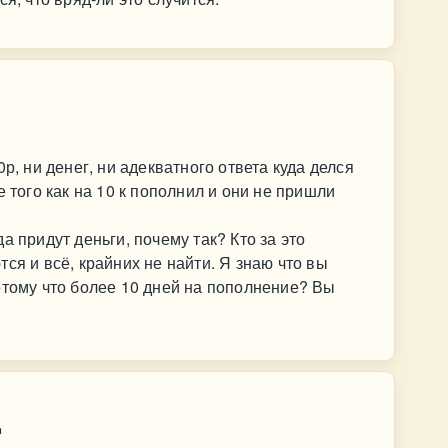
р, ни денег, ни адекватного ответа куда делся
е того как на 10 к пополнил и они не пришли
а придут деньги, почему так? Кто за это
ся и всё, крайних не найти. Я знаю что вы
отому что более 10 дней на пополнение? Вы
д