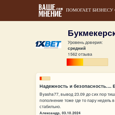
ПОМОГАЕТ БИЗНЕСУ
Букмекерс
Уровень доверия:
средний
1562 отзыва
Надежность и безопасность.... 
Byasha77, вывод 23.09 до сих пор тиш
пополнение тоже где то пару недель в
стабильно.
Александр,
03.10.2024