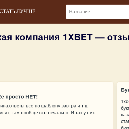
 СТАТЬ ЛУЧШЕ
кая компания 1XBET — отз
Бу
Ее просто НЕТ!
1xb
ина,ответы все по шаблону,завтра и т д,
бук
исит, там вообще все печально. И так у них
каз
ста
бук