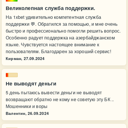
Великолепная служба поддержки.
На 1xbet удивительно компетентная служба
поддержки 💬. Обратился за помощью, и мне очень
быстро и профессионально помогли решить вопрос.
Особенно радует поддержка на азербайджанском
языке. Чувствуется настоящее внимание к
пользователям. Благодарен за хороший сервис!
Кирман,
27.09.2024
Не выводят деньги
5 день пытаюсь вывести деньги не выводят
возвращают обратно не кому не советую эту БК ..
Мошенники и воры
Валентин,
26.09.2024