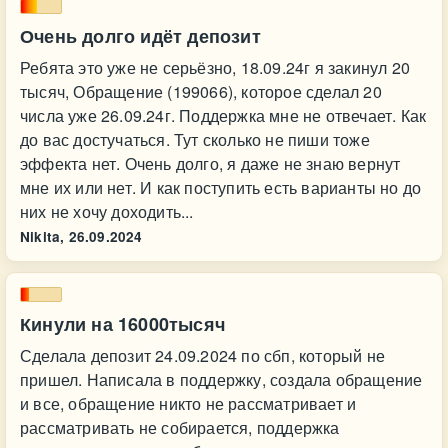
Очень долго идёт депозит
Ребята это уже не серьёзно, 18.09.24г я закинул 20
тысяч, Обращение (199066), которое сделал 20
числа уже 26.09.24г. Поддержка мне не отвечает. Как
до вас достучаться. Тут сколько не пиши тоже
эффекта нет. Очень долго, я даже не знаю вернут
мне их или нет. И как поступить есть варианты но до
них не хочу доходить...
Nikita,
26.09.2024
Кинули на 16000тысяч
Сделала депозит 24.09.2024 по сбп, который не
пришел. Написала в поддержку, создала обращение
и все, обращение никто не рассматривает и
рассматривать не собирается, поддержка