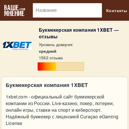
🔎
Контакты
Букмекерская компания 1XBET —
отзывы
Уровень доверия:
средний
1562 отзыва
Букмекерская компания 1XBET
1xbet.com - официальный сайт букмекерской
компании из России. Live-казино, покер, лотереи,
онлайн игры, ставки на спорт и киберспорт.
Надёжный букмекер с лицензией Curaçao eGaming
License