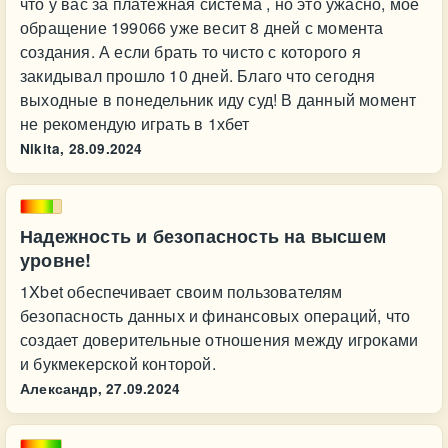
что у вас за платёжная система , но это ужасно, моё
обращение 199066 уже весит 8 дней с момента
создания. А если брать то чисто с которого я
закидывал прошло 10 дней. Благо что сегодня
выходные в понедельник иду суд! В данный момент
не рекомендую играть в 1хбет
Nikita,
28.09.2024
Надежность и безопасность на высшем
уровне!
1Xbet обеспечивает своим пользователям
безопасность данных и финансовых операций, что
создает доверительные отношения между игроками
и букмекерской конторой.
Александр,
27.09.2024