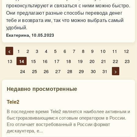
проконсультируют и связаться с ними можно быстро.
Они предлагают разные способы перевода денег
тебе и возврата им, так что можно выбрать самый
удобный.
Екатерина,
10.05.2023
<
1
2
3
4
5
6
7
8
9
10
11
12
13
14
15
16
17
18
19
20
21
22
23
24
25
26
27
28
29
30
31
>
Недавно просмотренные
Tele2
В последнее время Tele2 является наиболее активным и
быстроразвивающимся сотовым оператором в России.
Его отличает востребованный в России формат
дискаунтера, е...