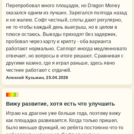
Перепробовал много площадок, но Dragon Money
оказался одним из лучших. Зарегался полгода назад
и не жалею. Софт честный, слоты дают регулярно,
не то чтобы каждый день выигрыш, но в целом в
плюсе остаюсь. Выводы приходят без задержек,
пробовал через карту и крипту - оба варианта
работают нормально. Саппорт иногда медленновато
отвечает, но вопросы в итоге решают. Сравнивая с
другими казино, где я играл раньше, здесь явно
честнее работают с отдачей.
Алексей Кузьмин,
25.04.2026
Вижу развитие, хотя есть что улучшить
Играю на драгоне уже больше года, поэтому вижу
как площадка развивается. Когда только пришел,
было меньше функций, но ребята постоянно что-то