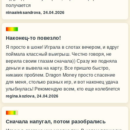
получается
ninaaleksandrova,
24.04.2026
Наконец-то повезло!
Я просто в шоке! Играла в слотах вечером, и вдруг
поймала классный выигрыш. Честно говоря, не
верила своим глазам сначала)) Сразу же подняла
деньги и вывела на карту. Все пришло быстро,
никаких проблем. Dragon Money просто спасение
для меня, столько разных игр, и вот наконец удача
улыбнулась! Рекомендую всем, кто еще колеблется
regina.kozlova,
24.04.2026
Сначала напугал, потом разобрались