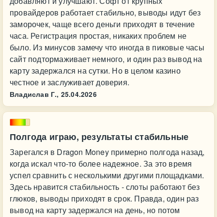
добавляют и улучшают. Софт от крупных
провайдеров работает стабильно, выводы идут без
заморочек, чаще всего деньги приходят в течение
часа. Регистрация простая, никаких проблем не
было. Из минусов замечу что иногда в пиковые часы
сайт подтормаживает немного, и один раз вывод на
карту задержался на сутки. Но в целом казино
честное и заслуживает доверия.
Владислав Г.,
25.04.2026
Полгода играю, результаты стабильные
Зарегался в Dragon Money примерно полгода назад,
когда искал что-то более надежное. За это время
успел сравнить с несколькими другими площадками.
Здесь нравится стабильность - слоты работают без
глюков, выводы приходят в срок. Правда, один раз
вывод на карту задержался на день, но потом