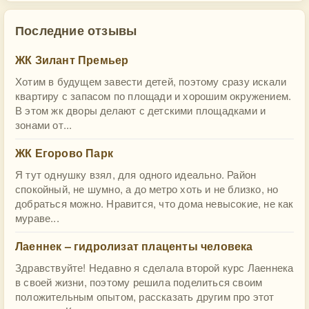
Последние отзывы
ЖК Зилант Премьер
Хотим в будущем завести детей, поэтому сразу искали
квартиру с запасом по площади и хорошим окружением.
В этом жк дворы делают с детскими площадками и
зонами от...
ЖК Егорово Парк
Я тут однушку взял, для одного идеально. Район
спокойный, не шумно, а до метро хоть и не близко, но
добраться можно. Нравится, что дома невысокие, не как
мураве...
Лаеннек – гидролизат плаценты человека
Здравствуйте! Недавно я сделала второй курс Лаеннека
в своей жизни, поэтому решила поделиться своим
положительным опытом, рассказать другим про этот