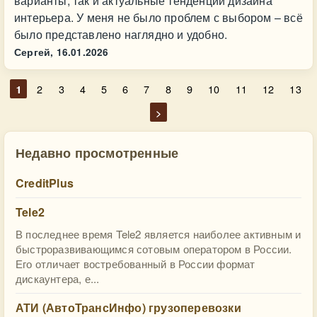
варианты, так и актуальные тенденции дизайна
интерьера. У меня не было проблем с выбором – всё
было представлено наглядно и удобно.
Сергей,
16.01.2026
1
2
3
4
5
6
7
8
9
10
11
12
13
>
Недавно просмотренные
CreditPlus
Tele2
В последнее время Tele2 является наиболее активным и
быстроразвивающимся сотовым оператором в России.
Его отличает востребованный в России формат
дискаунтера, е...
АТИ (АвтоТрансИнфо) грузоперевозки