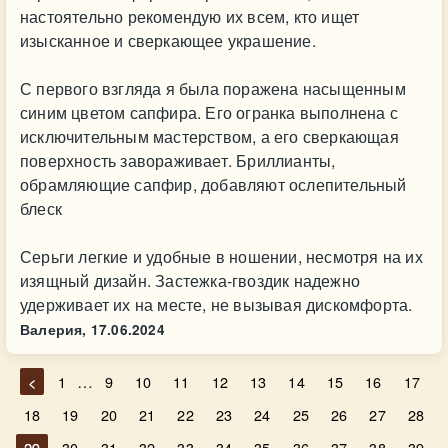
настоятельно рекомендую их всем, кто ищет
изысканное и сверкающее украшение.
С первого взгляда я была поражена насыщенным
синим цветом сапфира. Его огранка выполнена с
исключительным мастерством, а его сверкающая
поверхность завораживает. Бриллианты,
обрамляющие сапфир, добавляют ослепительный
блеск
Серьги легкие и удобные в ношении, несмотря на их
изящный дизайн. Застежка-гвоздик надежно
удерживает их на месте, не вызывая дискомфорта.
Валерия,
17.06.2024
…
<
1
9
10
11
12
13
14
15
16
17
18
19
20
21
22
23
24
25
26
27
28
29
30
31
32
33
34
35
36
37
38
39