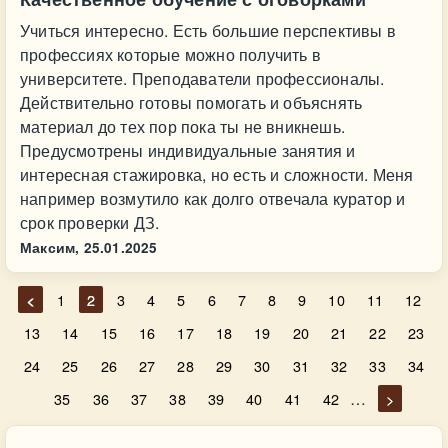
Учиться интересно. Есть большие перспективы в
профессиях которые можно получить в
университете. Преподаватели профессионалы.
Действительно готовы помогать и объяснять
материал до тех пор пока ты не вникнешь.
Предусмотрены индивидуальные занятия и
интересная стажировка, но есть и сложности. Меня
например возмутило как долго отвечала куратор и
срок проверки ДЗ.
Максим,
25.01.2025
<
1
2
3
4
5
6
7
8
9
10
11
12
13
14
15
16
17
18
19
20
21
22
23
24
25
26
27
28
29
30
31
32
33
34
…
35
36
37
38
39
40
41
42
>