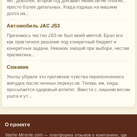
нет, доволен. Второй год добавил нюансов-не плохих,
просто более детальных. Когда ездишь на машине
долго на...
Автомобиль JAC JS3
Признаюсь честно JS3 не был моей мечтой. Брал его
как практичное решение под конкретный бюджет и
конкретные задачи. Никаких эмоций при выборе, чистая
прагматика...
Семавик
Уколы убрали это противное чувство переполненного
желудка после ночных перекусов. Теперь ем, когда
просыпается здоровый аппетит. Вместе с лишним весом
ушла и ут...
О проекте
Vashe-Mnenie.com — платформа отзывов о компаниях, где