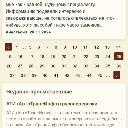
мне как к равной, будущему специалисту.
Информацию подавали интересно и
завораживающе, не хотелось отвлекаться на что-
нибудь, хотя за собой такое часто замечала.
Анастасия,
20.11.2024
…
<
1
5
6
7
8
9
10
11
12
13
14
15
16
17
18
19
20
21
22
23
24
25
26
27
28
29
30
31
32
33
34
35
36
…
37
38
39
40
41
42
43
44
45
>
Недавно просмотренные
АТИ (АвтоТрансИнфо) грузоперевозки
АТИ (АвтоТрансИнфо) - это система, которая помогает
всем, кто работает на рынке автоперевозок, всегда быть
на связи. АвтоТрансИнфо обеспечивает связь между