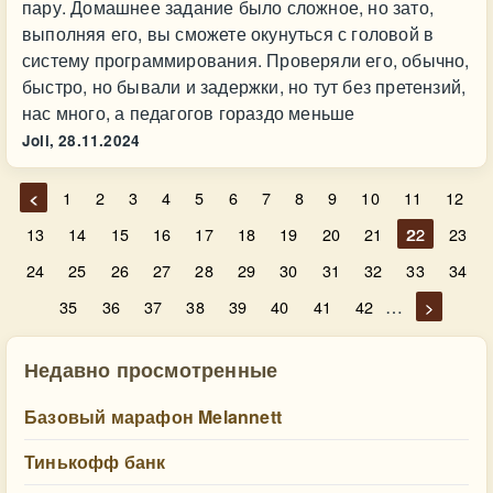
пару. Домашнее задание было сложное, но зато,
выполняя его, вы сможете окунуться с головой в
систему программирования. Проверяли его, обычно,
быстро, но бывали и задержки, но тут без претензий,
нас много, а педагогов гораздо меньше
Joli,
28.11.2024
<
1
2
3
4
5
6
7
8
9
10
11
12
13
14
15
16
17
18
19
20
21
22
23
24
25
26
27
28
29
30
31
32
33
34
…
35
36
37
38
39
40
41
42
>
Недавно просмотренные
Базовый марафон Melannett
Тинькофф банк