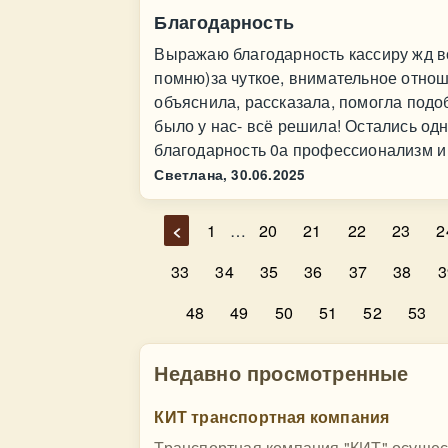
Благодарность
Выражаю благодарность кассиру жд во
помню)за чуткое, внимательное отнош
объяснила, рассказала, помогла подоб
было у нас- всё решила! Остались о
благодарность 0а профессионализм и
Светлана,
30.06.2025
<
1
…
20
21
22
23
2
33
34
35
36
37
38
3
48
49
50
51
52
53
Недавно просмотренные
КИТ транспортная компания
Транспортная компания "КИТ" осущест