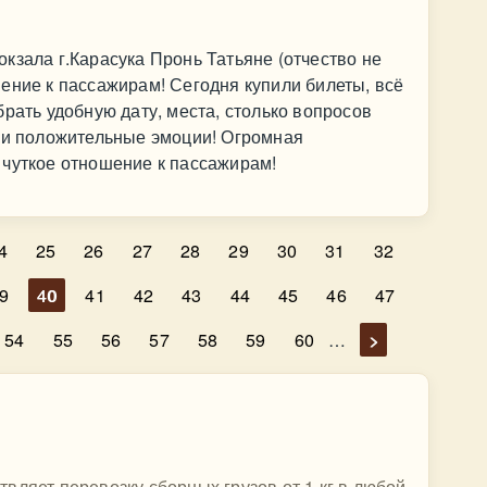
кзала г.Карасука Пронь Татьяне (отчество не
ение к пассажирам! Сегодня купили билеты, всё
рать удобную дату, места, столько вопросов
дни положительные эмоции! Огромная
 чуткое отношение к пассажирам!
4
25
26
27
28
29
30
31
32
9
40
41
42
43
44
45
46
47
54
55
56
57
58
59
60
…
>
вляет перевозку сборных грузов от 1 кг в любой