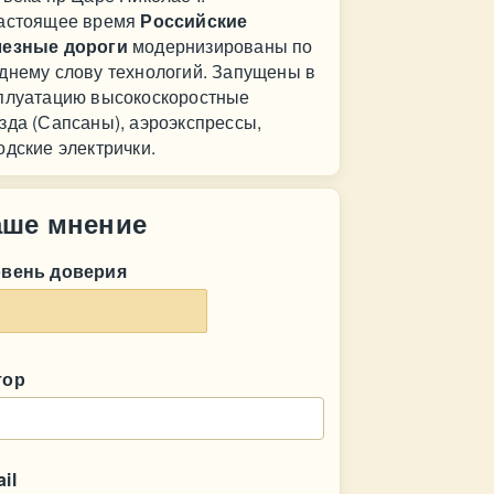
астоящее время
Российские
лезные дороги
модернизированы по
днему слову технологий. Запущены в
плуатацию высокоскоростные
зда (Сапсаны), аэроэкспрессы,
одские электрички.
аше мнение
овень доверия
тор
il