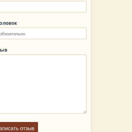
головок
зыв
аписать отзыв