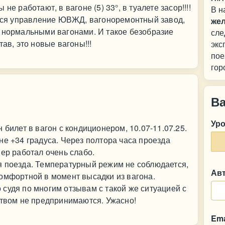
не работают, в вагоне (5) 33°, в туалете засор!!!!
В н
ится управление ЮВЖД, вагоноремонтный завод,
же
в нормальными вагонами. И такое безобразие
сле
ав, это новые вагоны!!!
экс
пое
гор
В
Ур
 билет в вагон с кондиционером, 10.07-11.07.25.
не +34 градуса. Через полтора часа проезда
нер работал очень слабо.
я поезда. Температурный режим не соблюдается,
Ав
омфортной в момент высадки из вагона.
судя по многим отзывам с такой же ситуацией с
ством не предпринимаются. Ужасно!
Ema