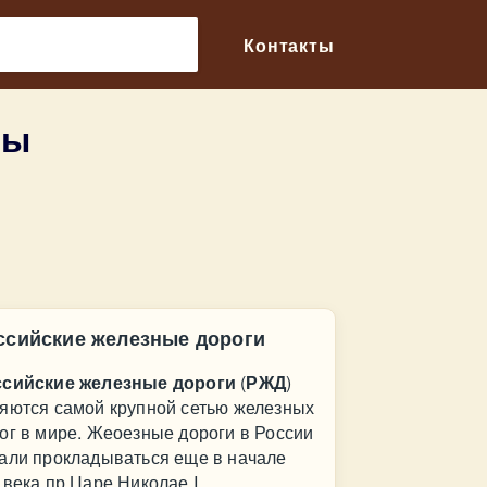
🔎
Контакты
вы
ссийские железные дороги
ссийские железные дороги
(
РЖД
)
яются самой крупной сетью железных
ог в мире. Жеоезные дороги в России
али прокладываться еще в начале
 века пр Царе Николае I.