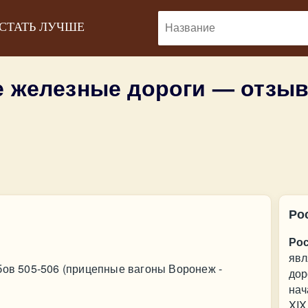
 СТАТЬ ЛУЧШЕ
е железные дороги — отзы
Ро
Ро
явл
бов 505-506 (прицепные вагоны Воронеж -
дор
нач
XIX