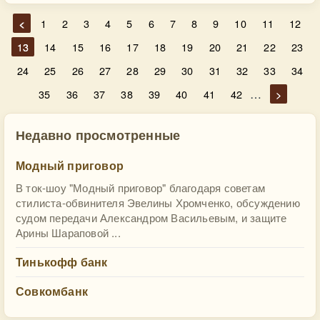
<
1
2
3
4
5
6
7
8
9
10
11
12
13
14
15
16
17
18
19
20
21
22
23
24
25
26
27
28
29
30
31
32
33
34
…
35
36
37
38
39
40
41
42
>
Недавно просмотренные
Модный приговор
В ток-шоу "Модный приговор" благодаря советам
стилиста-обвинителя Эвелины Хромченко, обсуждению
судом передачи Александром Васильевым, и защите
Арины Шараповой ...
Тинькофф банк
Совкомбанк