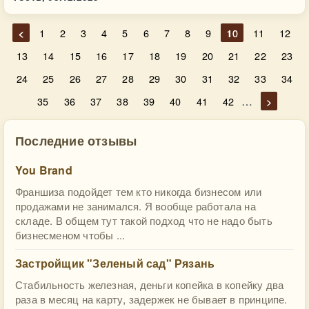
<
1
2
3
4
5
6
7
8
9
10
11
12
13
14
15
16
17
18
19
20
21
22
23
24
25
26
27
28
29
30
31
32
33
34
…
35
36
37
38
39
40
41
42
>
Последние отзывы
You Brand
Франшиза подойдет тем кто никогда бизнесом или
продажами не занимался. Я вообще работала на
складе. В общем тут такой подход что не надо быть
бизнесменом чтобы ...
Застройщик "Зеленый сад" Рязань
Стабильность железная, деньги копейка в копейку два
раза в месяц на карту, задержек не бывает в принципе.