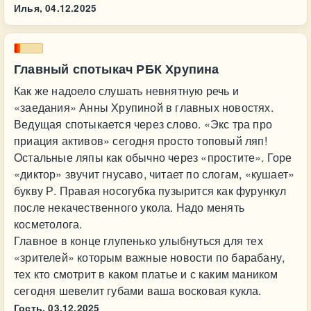
Илья,
04.12.2025
Главный спотыкач РБК Хрупина
Как же надоело слушать невнятную речь и
«заедания» Анны Хрупиной в главных новостях.
Ведущая спотыкается через слово. «Экс тра про
приация активов» сегодня просто топовый ляп!
Остальные ляпы как обычно через «простите». Горе
«диктор» звучит гнусаво, читает по слогам, «кушает»
букву Р. Правая носогубка пузырится как фурункул
после некачественного укола. Надо менять
косметолога.
Главное в конце глупенько улыбнуться для тех
«зрителей» которым важные новости по барабану,
тех кто смотрит в каком платье и с каким маником
сегодня шевелит губами ваша восковая кукла.
Гость,
03.12.2025