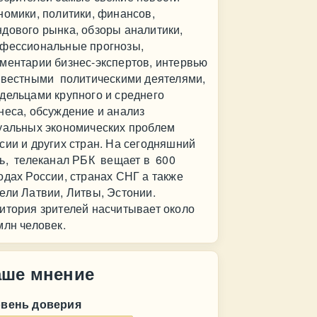
номики, политики, финансов,
дового рынка, обзоры аналитики,
фессиональные прогнозы,
ментарии бизнес-экспертов, интервью
звестными политическими деятелями,
дельцами крупного и среднего
неса, обсуждение и анализ
уальных экономических проблем
сии и других стран. На сегодняшний
ь, телеканал РБК вещает в 600
одах России, странах СНГ а также
ели Латвии, Литвы, Эстонии.
итория зрителей насчитывает около
млн человек.
аше мнение
овень доверия