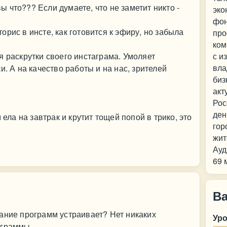
 что??? Если думаете, что не заметит никто -
эко
фон
рис в инсте, как готовится к эфиру, но забыла
про
ком
я раскрутки своего инстаграма. Умоляет
с и
вла
и. А на качество работы и на нас, зрителей
биз
акт
Рос
ден
 ела на завтрак и крутит тощей попой в трико, это
гор
жит
Ауд
69 
В
ание программ устраивает? Нет никаких
Ур
ограммы