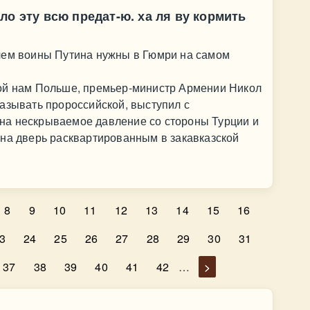
ло эту всю предат-ю. ха ля ву кормить
чем воины Путина нужны в Гюмри на самом
ой нам Польше, премьер-министр Армении Никол
азывать пророссийской, выступил с
на нескрываемое давление со стороны Турции и
 на дверь расквартированным в закавказской
8
9
10
11
12
13
14
15
16
3
24
25
26
27
28
29
30
31
37
38
39
40
41
42
…
>