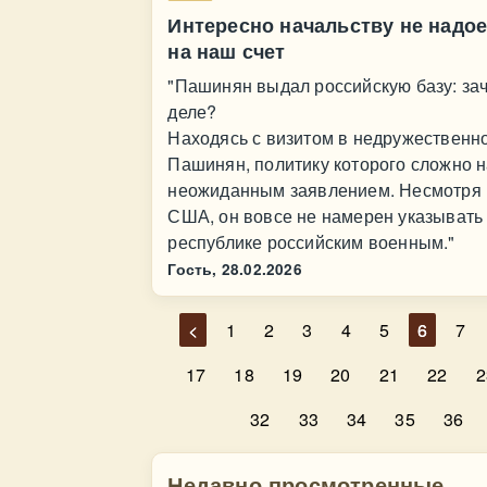
Интересно начальству не надое
на наш счет
"Пашинян выдал российскую базу: за
деле?
Находясь с визитом в недружественн
Пашинян, политику которого сложно н
неожиданным заявлением. Несмотря 
США, он вовсе не намерен указывать
республике российским военным."
Гость,
28.02.2026
<
1
2
3
4
5
6
7
17
18
19
20
21
22
2
32
33
34
35
36
Недавно просмотренные