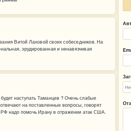
Ав
вания Витой Лаховой своих собеседников. На
ональная, эрудированная и ненавязчивая
Ema
За
 будет наступать Таманцев ? Очень слабые
От
е отвечают на поставленные вопросы, говорят
то РФ надо помочь Ирану в отражении атак США.