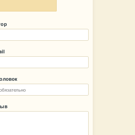
тор
il
головок
зыв