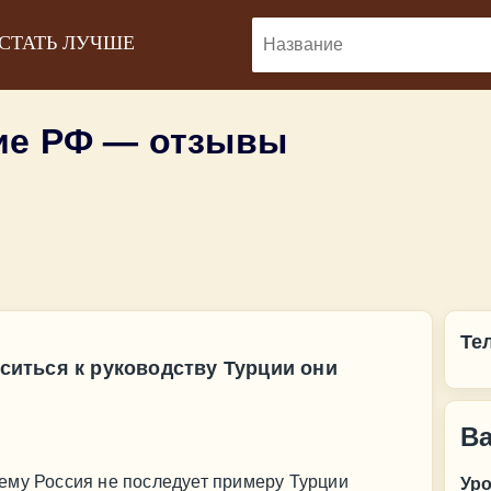
 СТАТЬ ЛУЧШЕ
ие РФ — отзывы
Те
оситься к руководству Турции они
В
ему Россия не последует примеру Турции
Ур