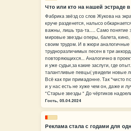
Что или кто на нашей эстраде 
Фабрика звёзд со слов Жукова на экра
круче разденется, налысо обкарнается
важны, лишь тра-та..... Само понятие
мировые звезды оперы, балета, кино, 
своим трудом. И в жюри аналогичные 
трудноразличимых песен в три аккорда
повторяющихся... Аналогично в проекте
и уже судьи,за какие заслуги, где оп
талантливые певцы( увидели новые ли
Всё как при примадонне. Так "чисто п
и у нас есть не хуже чем он, даже и л
"Старые звезды " До чёртиков надоели
Гость,
05.04.2024
Реклама стала с годами для о