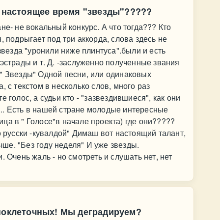
в настоящее время "звезды"?????
не- не вокальный конкурс. А что тогда??? Кто
, подрыгает под три аккорда, слова здесь не
 звезда "уронили ниже плинтуса".были и есть
эстрады и т. Д. -заслуженно полученные звания
" Звезды" Одной песни, или одинаковых
, с текстом в несколько слов, много раз
 голос, а судьи кто - "зазвездившиеся", как они
ыт... Есть в нашей стране молодые интересные
ца в " Голосе"в начале проекта) где они?????
о русски -кувалдой" Димаш вот настоящий талант,
учше. "Без году неделя" И уже звезды.
. Очень жаль - но смотреть и слушать нет, нет
дноклеточных! Мы деградируем?