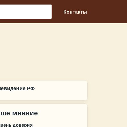
🔎
Контакты
левидение РФ
аше мнение
овень доверия