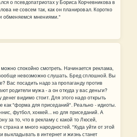
ался о псевдопатриотах у Бориса Корчевникова в
лова не совсем так, как он планировал. Коротко
и обменяемся мнениями."
 можно спокойно смотреть. Начинается реклама,
м вообще невозможно слушать. Бред сплошной. Вы
? Вас посадить надо за пропаганду против
ют родители мужа - а он откуда у вас деньги?
у денег видимо стоит. Для этого надо открыть
же как "форма для приседаний". Реально - идиоты.
нис, футбол, хоккей... но для приседаний. А
у за то, что в рекламу с какой то Люсей,
 страна и много народностей. "Куда уйти от этой
ки выкладывать в интернет и жизнь станет