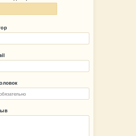
тор
il
головок
зыв