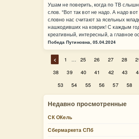
Ушам не поверить, когда по ТВ слыш
слов. "Вот так вот не надо. А надо вот 
словно нас считают за ясельных млад
нашкодивших на коврик! С каждым год
креативный, интересный, а главное о
Победа Путиновна,
05.04.2024
<
1
…
25
26
27
28
2
38
39
40
41
42
43
4
53
54
55
56
57
58
Недавно просмотренные
СК ОКель
Сбермаркета СПб