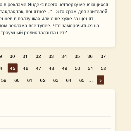
но в рекламе Яндекс всего четвёрку меняющихся
так,так,так, понятно?..." - Это срам для зрителей,
енцев в ползунках или еще хуже за щенят
ом реклама всё тупее. Что заморочиться на
строумный ролик таланта нет?
9
30
31
32
33
34
35
36
37
4
45
46
47
48
49
50
51
52
59
60
61
62
63
64
65
…
>