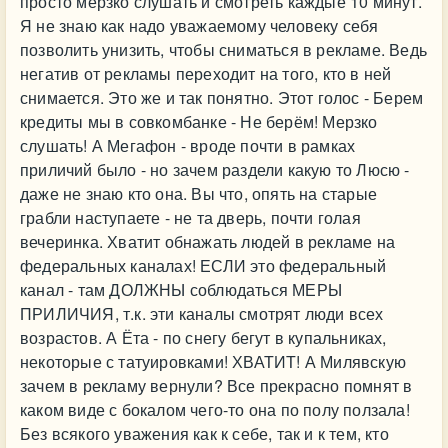
просто мерзко слушать и смотреть каждые 10 минут.
Я не знаю как надо уважаемому человеку себя
позволить унизить, чтобы сниматься в рекламе. Ведь
негатив от рекламы переходит на того, кто в ней
снимается. Это же и так понятно. Этот голос - Берем
кредиты мы в совкомбанке - Не берём! Мерзко
слушать! А Мегафон - вроде почти в рамках
приличий было - но зачем раздели какую то Люсю -
даже не знаю кто она. Вы что, опять на старые
грабли наступаете - не та дверь, почти голая
вечеринка. Хватит обнажать людей в рекламе на
федеральных каналах! ЕСЛИ это федеральный
канал - там ДОЛЖНЫ соблюдаться МЕРЫ
ПРИЛИЧИЯ, т.к. эти каналы смотрят люди всех
возрастов. А Ёта - по снегу бегут в купальниках,
некоторые с татуировками! ХВАТИТ! А Милявскую
зачем в рекламу вернули? Все прекрасно помнят в
каком виде с бокалом чего-то она по полу ползала!
Без всякого уважения как к себе, так и к тем, кто