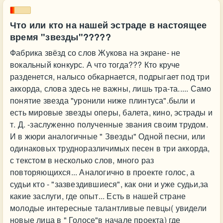
Что или кто на нашей эстраде в настоящее
время "звезды"?????
Фабрика звёзд со слов Жукова на экране- не
вокальный конкурс. А что тогда??? Кто круче
разденется, налысо обкарнается, подрыгает под три
аккорда, слова здесь не важны, лишь тра-та..... Само
понятие звезда "уронили ниже плинтуса".были и
есть мировые звезды оперы, балета, кино, эстрады и
т. Д. -заслуженно полученные звания своим трудом.
И в жюри аналогичные " Звезды" Одной песни, или
одинаковых трудноразличимых песен в три аккорда,
с текстом в несколько слов, много раз
повторяющихся... Аналогично в проекте голос, а
судьи кто - "зазвездившиеся", как они и уже судьи,за
какие заслуги, где опыт... Есть в нашей стране
молодые интересные талантливые певцы( увидели
новые лица в " Голосе"в начале проекта) где