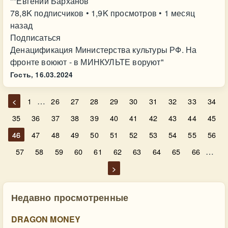
""Евгений Барханов
78,8K подписчиков • 1,9K просмотров • 1 месяц
назад
Подписаться
Денацификация Министерства культуры РФ. На
фронте воюют - в МИНКУЛЬТЕ воруют"
Гость,
16.03.2024
…
<
1
26
27
28
29
30
31
32
33
34
35
36
37
38
39
40
41
42
43
44
45
46
47
48
49
50
51
52
53
54
55
56
…
57
58
59
60
61
62
63
64
65
66
>
Недавно просмотренные
DRAGON MONEY