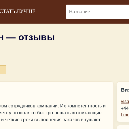
 СТАТЬ ЛУЧШЕ
н — отзывы
:
Ви
vis
м сотрудников компании. Их компетентность и
+44
иенту позволяют быстро решать возникающие
t.m
 и чёткие сроки выполнения заказов внушают