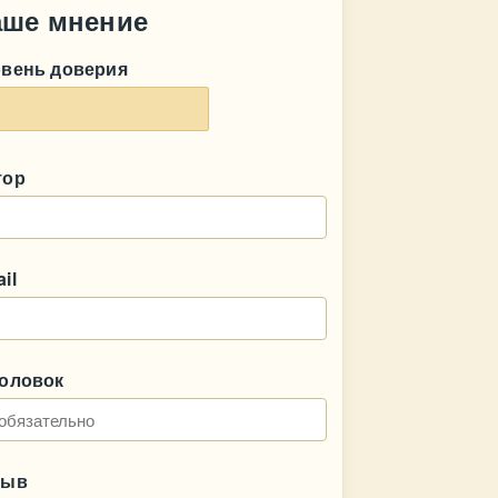
аше мнение
овень доверия
тор
il
головок
зыв