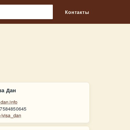
🔎
Контакты
за Дан
adan.info
7584850645
e/visa_dan