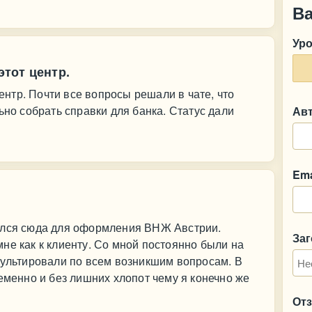
В
Ур
тот центр.
нтр. Почти все вопросы решали в чате, что
ьно собрать справки для банка. Статус дали
Ав
Ema
ился сюда для оформления ВНЖ Австрии.
За
не как к клиенту. Со мной постоянно были на
сультировали по всем возникшим вопросам. В
еменно и без лишних хлопот чему я конечно же
От