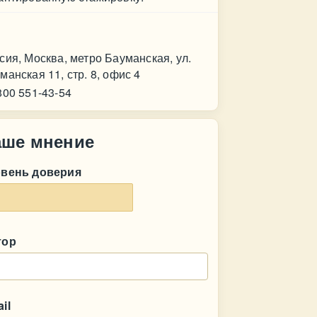
нтакт
сия, Москва, метро Бауманская, ул.
манская 11, стр. 8, офис 4
800 551-43-54
аше мнение
овень доверия
тор
il