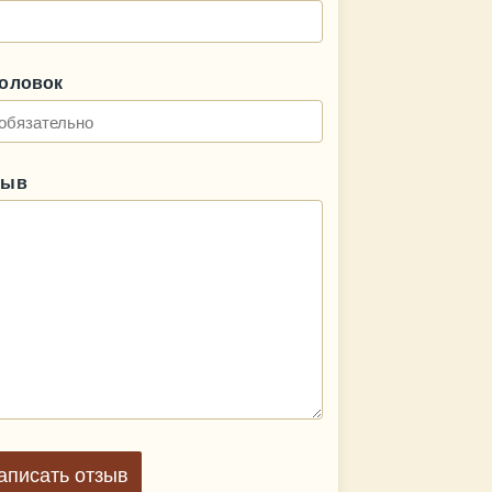
головок
зыв
аписать отзыв