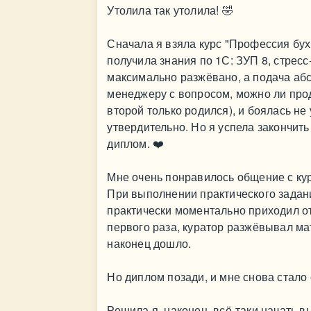
Утолила так утолила! 🤣
Сначала я взяла курс "Профессия бух
получила знания по 1С: ЗУП 8, стрес
максимально разжёвано, а подача аб
менеджеру с вопросом, можно ли продл
второй только родился), и боялась не 
утвердительно. Но я успела закончить
диплом. ❤️
Мне очень понравилось общение с кур
При выполнении практического задания
практически моментально приходил от
первого раза, куратор разжёвывал мат
наконец дошло.
Но диплом позади, и мне снова стало 
Решила я, наконец, всё-таки начать в