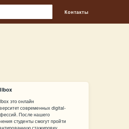
🔎
Контакты
llbox
llbox это онлайн
верситет современных digital-
фессий. После нашего
чения студенты смогут пройти
антированную стажировку.