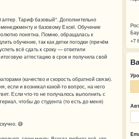
Ко
галтер. Тариф базовый". Дополнительно
Рос
с-менеджменту и базовому Excel. Обучение
Бау
солютно понятна. Помню, обращалась к
+7 
ить обучение, так как детки погодки (причём
успеть всё сдать к сроку — ответили
 итоговую аттестацию в срок и получила свой
В
Ур
аторами (качество и скорость обратной связи).
, если и возникал какой-то вопрос, на него
вет. Если что-то не получалось выполнить с
ериал, чтобы до студента (то есть до меня)
Ав
скучно. 😅
Ema
ыполнять свою мечту. Всегда любила всё, что