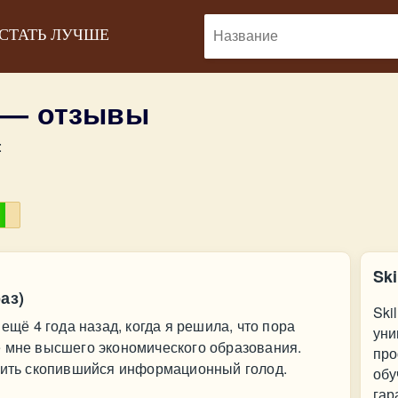
 СТАТЬ ЛУЧШЕ
x — отзывы
:
Ski
аз)
Ski
ещё 4 года назад, когда я решила, что пора
уни
е мне высшего экономического образования.
про
олить скопившийся информационный голод.
обу
гар