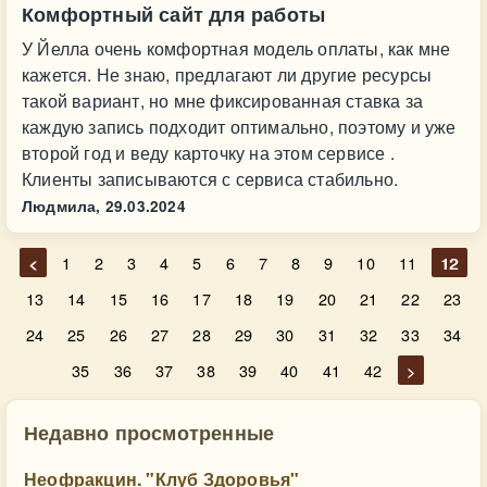
Комфортный сайт для работы
У Йелла очень комфортная модель оплаты, как мне
кажется. Не знаю, предлагают ли другие ресурсы
такой вариант, но мне фиксированная ставка за
каждую запись подходит оптимально, поэтому и уже
второй год и веду карточку на этом сервисе .
Клиенты записываются с сервиса стабильно.
Людмила,
29.03.2024
<
1
2
3
4
5
6
7
8
9
10
11
12
13
14
15
16
17
18
19
20
21
22
23
24
25
26
27
28
29
30
31
32
33
34
35
36
37
38
39
40
41
42
>
Недавно просмотренные
Неофракцин. "Клуб Здоровья"