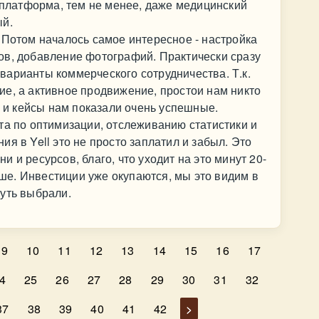
я платформа, тем не менее, даже медицинский
ый.
 Потом началось самое интересное - настройка
ов, добавление фотографий. Практически сразу
арианты коммерческого сотрудничества. Т.к.
е, а активное продвижение, простои нам никто
е и кейсы нам показали очень успешные.
та по оптимизации, отслеживанию статистики и
я в Yell это не просто заплатил и забыл. Это
 и ресурсов, благо, что уходит на это минут 20-
ньше. Инвестиции уже окупаются, мы это видим в
уть выбрали.
9
10
11
12
13
14
15
16
17
4
25
26
27
28
29
30
31
32
37
38
39
40
41
42
>