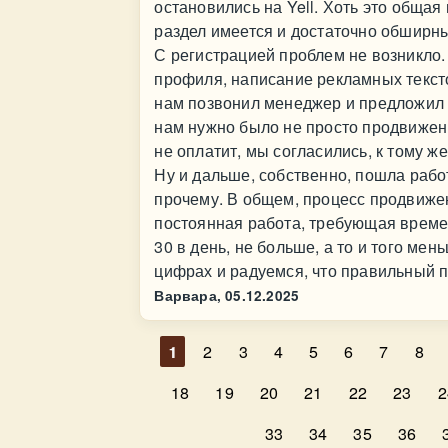
остановились на Yell. Хоть это обща
раздел имеется и достаточно обширн
С регистрацией проблем не возникло.
профиля, написание рекламных текст
нам позвонил менеджер и предложил в
нам нужно было не просто продвижени
не оплатит, мы согласились, к тому ж
Ну и дальше, собственно, пошла рабо
прочему. В общем, процесс продвижени
постоянная работа, требующая времени
30 в день, не больше, а то и того ме
цифрах и радуемся, что правильный п
Варвара,
05.12.2025
1
2
3
4
5
6
7
8
18
19
20
21
22
23
2
33
34
35
36