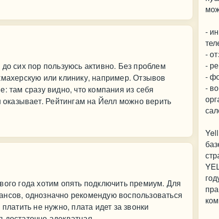
мож
- и
тел
- о
- р
 до сих пор пользуюсь активно. Без проблем
- ф
кмахерскую или клинику, например. Отзывов
- в
: там сразу видно, что компания из себя
орг
и оказывает. Рейтингам на Йелл можно верить
сал
Yel
баз
стр
YEL
год
вого года хотим опять подключить премиум. Для
пра
ансов, однозначно рекомендую воспользоваться
ком
 платить не нужно, плата идет за звонки
я достаточно адекватная.