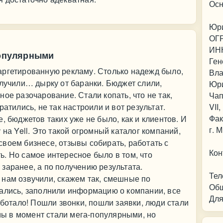
Осн
Юри
ОГР
ИНН
популярными
Ген
аргетированную рекламу. Столько надежд было,
Вла
олучили… дырку от баранки. Бюджет слили,
Юри
ое разочарование. Стали копать, что не так,
Чап
атились, не так настроили и вот результат.
VII
Фак
, бюджетов таких уже не было, как и клиентов. И
г. 
 на Yell. Это такой огромный каталог компаний,
воем бизнесе, отзывы собирать, работать с
Кон
. Но самое интересное было в том, что
заранее, а по получению результата.
Тел
 нам озвучили, скажем так, смешные по
Общ
вались, заполнили информацию о компании, все
Для
аботало! Пошли звонки, пошли заявки, люди стали
 мы в момент стали мега-популярными, но