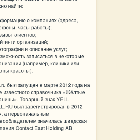
но найти:
нформацию о компаниях (адреса,
ефоны, часы работы);
тзывы клиентов;
ейтинги организаций;
отографии и описание услуг;
озможность записаться в некоторые
анизации (например, клиники или
оны красоты).
l.ru был запущен в марте 2012 года на
е известного справочника «Жёлтые
аницы». Товарный знак YELL
L.RU был зарегистрирован в 2012
у, а первоначальным
вообладателем значилась шведская
пания Contact East Holding AB