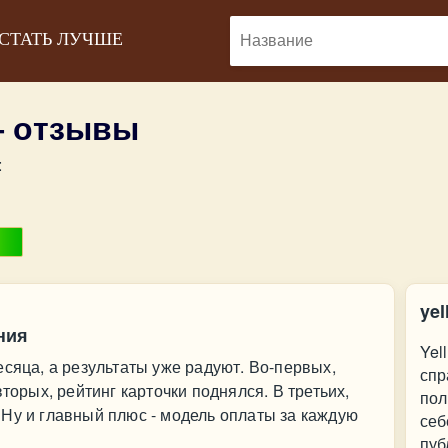
 СТАТЬ ЛУЧШЕ
 — отзывы
:
yel
ния
Yel
есяца, а результаты уже радуют. Во-первых,
спр
вторых, рейтинг карточки поднялся. В третьих,
пол
Ну и главный плюс - модель оплаты за каждую
себ
пуб