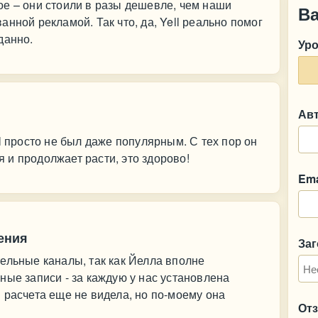
е – они стоили в разы дешевле, чем наши
В
нной рекламой. Так что, да, Yell реально помог
данно.
Ур
Ав
l просто не был даже популярным. С тех пор он
и продолжает расти, это здорово!
Ema
ения
За
ельные каналы, так как Йелла вполне
ные записи - за каждую у нас установлена
 расчета еще не видела, но по-моему она
От