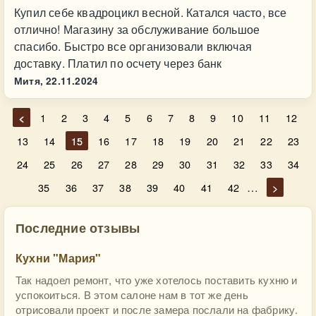
Купил себе квадроцикл весной. Катался часто, все
отлично! Магазину за обслуживание большое
спасибо. Быстро все организовали включая
доставку. Платил по осчету через банк
Митя,
22.11.2024
<
1
2
3
4
5
6
7
8
9
10
11
12
13
14
15
16
17
18
19
20
21
22
23
24
25
26
27
28
29
30
31
32
33
34
…
35
36
37
38
39
40
41
42
>
Последние отзывы
Кухни "Мария"
Так надоел ремонт, что уже хотелось поставить кухню и
успокоиться. В этом салоне нам в тот же день
отрисовали проект и после замера послали на фабрику.