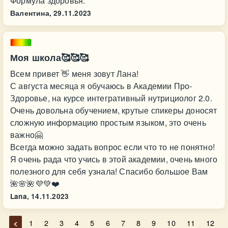
Формула здоровья.
Валентина,
29.11.2023
Моя школа🥰🥰🥰
Всем привет 👋 меня зовут Лана!
С августа месяца я обучаюсь в Академии Про-
Здоровье, на курсе интегративный нутрициолог 2.0.
Очень довольна обучением, крутые спикеры доносят
сложную информацию простым языком, это очень
важно🤗
Всегда можно задать вопрос если что то не понятно!
Я очень рада что учись в этой академии, очень много
полезного для себя узнала! Спасибо большое Вам
🌺🌸🌺💜💚❤️
Lana,
14.11.2023
<
1
2
3
4
5
6
7
8
9
10
11
12