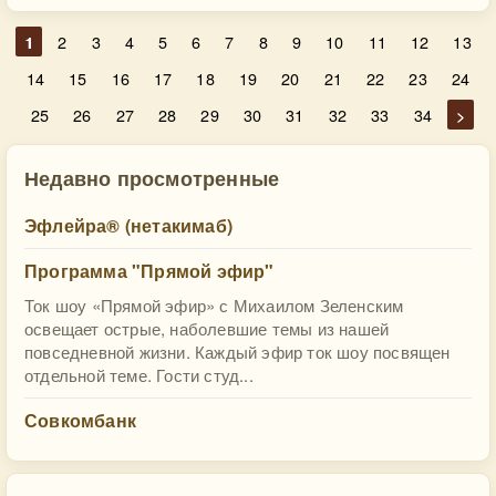
1
2
3
4
5
6
7
8
9
10
11
12
13
14
15
16
17
18
19
20
21
22
23
24
25
26
27
28
29
30
31
32
33
34
>
Недавно просмотренные
Эфлейра® (нетакимаб)
Программа "Прямой эфир"
Ток шоу «Прямой эфир» с Михаилом Зеленским
освещает острые, наболевшие темы из нашей
повседневной жизни. Каждый эфир ток шоу посвящен
отдельной теме. Гости студ...
Совкомбанк