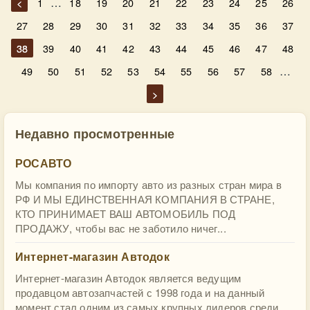
…
<
1
18
19
20
21
22
23
24
25
26
27
28
29
30
31
32
33
34
35
36
37
38
39
40
41
42
43
44
45
46
47
48
…
49
50
51
52
53
54
55
56
57
58
>
Недавно просмотренные
РОСАВТО
Мы компания по импорту авто из разных стран мира в
РФ И МЫ ЕДИНСТВЕННАЯ КОМПАНИЯ В СТРАНЕ,
КТО ПРИНИМАЕТ ВАШ АВТОМОБИЛЬ ПОД
ПРОДАЖУ, чтобы вас не заботило ничег...
Интернет-магазин Автодок
Интернет-магазин Автодок является ведущим
продавцом автозапчастей с 1998 года и на данный
момент стал одним из самых крупных лидеров среди