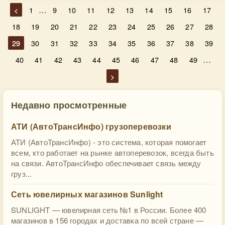
…
<
1
9
10
11
12
13
14
15
16
17
18
19
20
21
22
23
24
25
26
27
28
29
30
31
32
33
34
35
36
37
38
39
…
40
41
42
43
44
45
46
47
48
49
>
Недавно просмотренные
АТИ (АвтоТрансИнфо) грузоперевозки
АТИ (АвтоТрансИнфо) - это система, которая помогает
всем, кто работает на рынке автоперевозок, всегда быть
на связи. АвтоТрансИнфо обеспечивает связь между
груз...
Сеть ювелирных магазинов Sunlight
SUNLIGHT — ювелирная сеть №1 в России. Более 400
магазинов в 156 городах и доставка по всей стране —