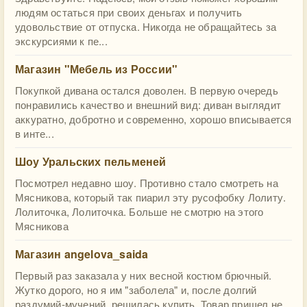
людям остаться при своих деньгах и получить
удовольствие от отпуска. Никогда не обращайтесь за
экскурсиями к пе...
Магазин "Мебель из России"
Покупкой дивана остался доволен. В первую очередь
понравились качество и внешний вид: диван выглядит
аккуратно, добротно и современно, хорошо вписывается
в инте...
Шоу Уральских пельменей
Посмотрел недавно шоу. Противно стало смотреть на
Мясникова, который так пиарил эту русофобку Лолиту.
Лолиточка, Лолиточка. Больше не смотрю на этого
Мясникова
Магазин angelova_saida
Первый раз заказала у них весной костюм брючный.
Жутко дорого, но я им "заболела" и, после долгий
раздумий-мучений, решилась купить. Товар пришел не