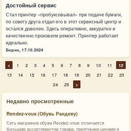
Достойный сервис
Стал принтер «пробуксовывал» при подаче бумаги,
по совету друга отдал его в этот сервисный центр и
остался доволен. Здесь оперативно, аккуратно и
качественно произвели ремонт. Принтер работает
идеально.
Борис,
17.10.2024
<
1
2
3
4
5
6
7
8
9
10
11
12
13
14
15
16
17
18
19
20
21
22
23
24
25
>
Недавно просмотренные
Rendez-vous (Обувь Рандеву)
Сеть магазинов обуви Rendez-vous отличается
большим ассортиментом товара, приятными ценами и