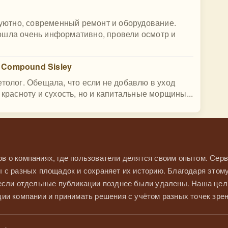
, уютно, современный ремонт и оборудование.
ошла очень информативно, провели осмотр и
 Compound Sisley
етолог. Обещала, что если не добавлю в уход
 красноту и сухость, но и капитальные морщины...
в о компаниях, где пользователи делятся своим опытом. Серв
 с разных площадок и сохраняет их историю. Благодаря этом
 если отдельные публикации позднее были удалены. Наша це
ии компании и принимать решения с учётом разных точек зрен