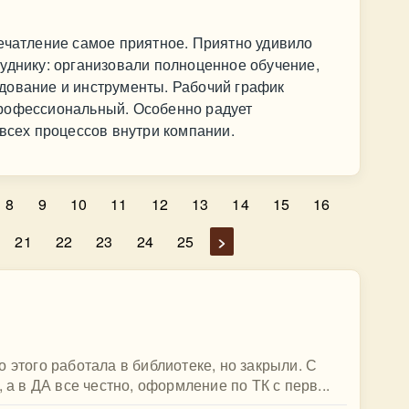
ечатление самое приятное. Приятно удивило
уднику: организовали полноценное обучение,
дование и инструменты. Рабочий график
профессиональный. Особенно радует
 всех процессов внутри компании.
8
9
10
11
12
13
14
15
16
21
22
23
24
25
>
 этого работала в библиотеке, но закрыли. С
 а в ДА все честно, оформление по ТК с перв...