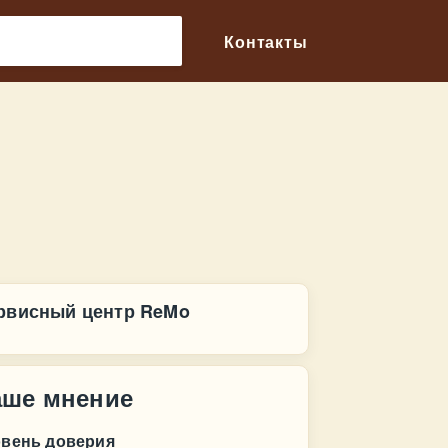
🔎
Контакты
рвисный центр ReMo
аше мнение
овень доверия