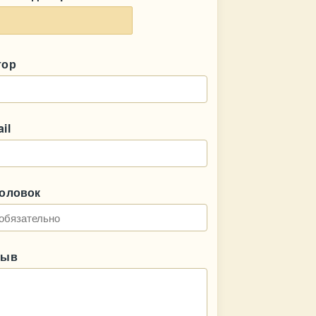
тор
il
головок
зыв