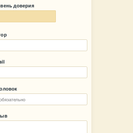
овень доверия
тор
il
головок
зыв