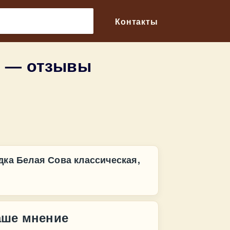
🔎
Контакты
л — отзывы
дка Белая Сова классическая,
аше мнение