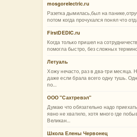
mosgorelectric.ru
Разетка дымилась,был на панике,отру
потом когда прочухался понял что отда
FirstDEDIC.ru
Когда только пришел на сотрудничест
помогла быстро, без сложных термино
Летуаль
Хожу нечасто, раз в два-три месяца.
даже если брала всего одну тушь. Од
по...
ООО "Сахтревэл"
Думаю что обязательно надо приехать
явно не хватило, хотя много где поб
Великан...
Школа Елены Червонец