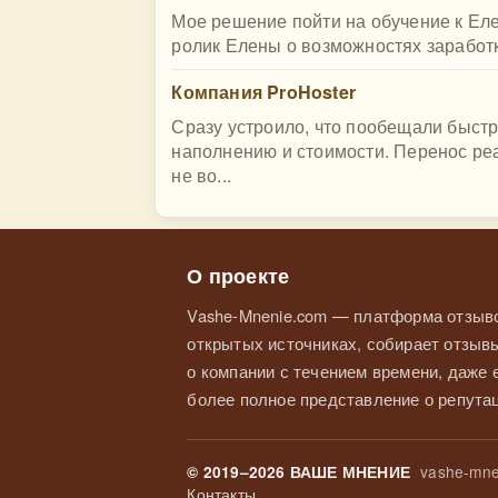
Мое решение пойти на обучение к Ел
ролик Елены о возможностях заработка 
Компания ProHoster
Сразу устроило, что пообещали быстр
наполнению и стоимости. Перенос реа
не во...
О проекте
Vashe-Mnenie.com — платформа отзыво
открытых источниках, собирает отзывы
о компании с течением времени, даже
более полное представление о репутац
vashe-mne
© 2019–2026 ВАШЕ МНЕНИЕ
Контакты