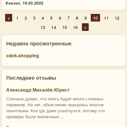
Клиент,
10.03.2022
<
1
2
3
4
5
6
7
8
9
10
11
12
13
14
15
16
>
Недавно просмотренные
cdek.shopping
Последние отзывы
Александр Михалёв Юрист
Сначала думал, что опять будет много сложных
терминов. Но нет, объяснения оказались вполне
понятными. Кое где даже улыбнулся, потому что
примеры были жизненные....