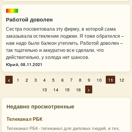
Работой доволен
Сестра посоветовала эту фирму, в которой сама
заказывала остекление лоджии. Я тоже обратился –
нам надо было балкон утеплить. Работой доволен –
так тщательно и аккуратно все сделали, что
действительно, у холода нет шансов.
Юрий,
08.11.2021
<
1
2
3
4
5
6
7
8
9
10
11
12
13
14
15
16
>
Недавно просмотренные
Телеканал РБК
Телеканал РБК- телеканал для деловых людей, и тех,