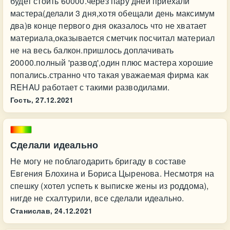
будет стоить 60000.через пару дней приехали
мастера(делали 3 дня,хотя обещали день максимум
два)в конце первого дня оказалось что не хватает
материала,оказывается сметчик посчитал материал
не на весь балкон.пришлось доплачивать
20000.полный 'развод',один плюс мастера хорошие
попались.странно что такая уважаемая фирма как
REHAU работает с такими разводилами.
Гость,
27.12.2021
Сделали идеально
Не могу не поблагодарить бригаду в составе
Евгения Блохина и Бориса Цыренова. Несмотря на
спешку (хотел успеть к выписке жены из роддома),
нигде не схалтурили, все сделали идеально.
Станислав,
24.12.2021