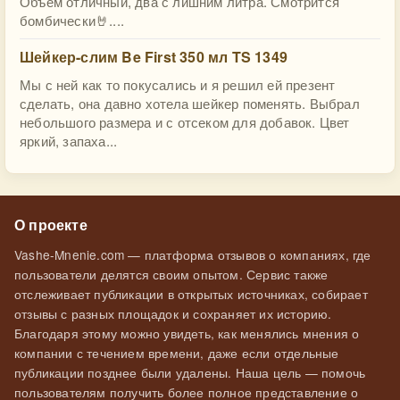
Объём отличный, два с лишним литра. Смотрится
бомбически🤘....
Шейкер-слим Be First 350 мл TS 1349
Мы с ней как то покусались и я решил ей презент
сделать, она давно хотела шейкер поменять. Выбрал
небольшого размера и с отсеком для добавок. Цвет
яркий, запаха...
О проекте
Vashe-Mnenie.com — платформа отзывов о компаниях, где
пользователи делятся своим опытом. Сервис также
отслеживает публикации в открытых источниках, собирает
отзывы с разных площадок и сохраняет их историю.
Благодаря этому можно увидеть, как менялись мнения о
компании с течением времени, даже если отдельные
публикации позднее были удалены. Наша цель — помочь
пользователям получить более полное представление о