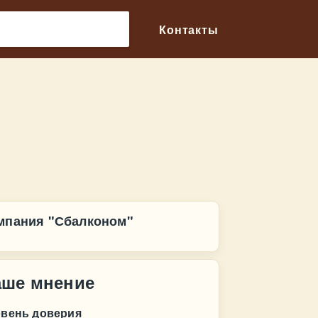
🔎
Контакты
мпания "Сбалконом"
аше мнение
овень доверия