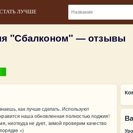
 СТАТЬ ЛУЧШЕ
я "Сбалконом" — отзывы
:
Ко
знаешь, как лучше сделать. Используют
нравится наша обновленная полностью лоджия!
В
мя, ниоткуда не дует, зимой проверим качество
 порядке =)
Ур