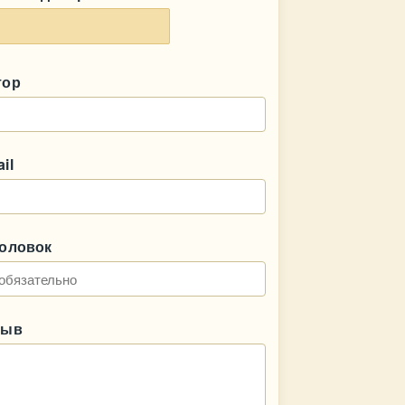
тор
il
головок
зыв