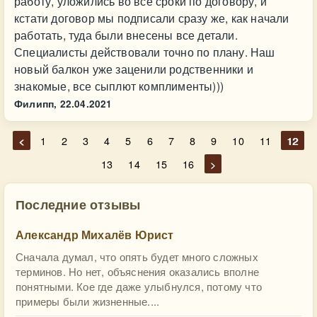
работу, уложились во все сроки по договору, и
кстати договор мы подписали сразу же, как начали
работать, туда были внесены все детали.
Специалисты действовали точно по плану. Наш
новый балкон уже заценили родственники и
знакомые, все сыплют комплименты)))
Филипп,
22.04.2021
<
1
2
3
4
5
6
7
8
9
10
11
12
13
14
15
16
>
Последние отзывы
Александр Михалёв Юрист
Сначала думал, что опять будет много сложных
терминов. Но нет, объяснения оказались вполне
понятными. Кое где даже улыбнулся, потому что
примеры были жизненные....