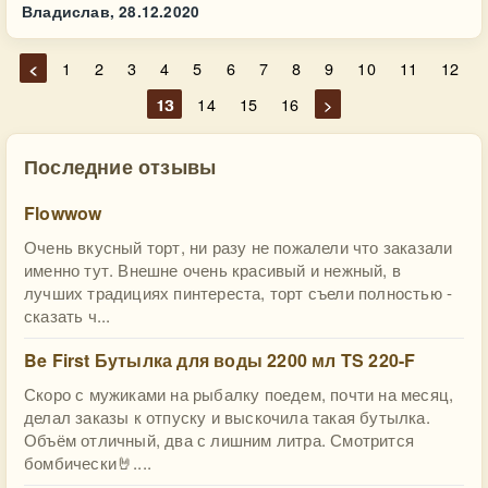
Владислав,
28.12.2020
<
1
2
3
4
5
6
7
8
9
10
11
12
13
14
15
16
>
Последние отзывы
Flowwow
Очень вкусный торт, ни разу не пожалели что заказали
именно тут. Внешне очень красивый и нежный, в
лучших традициях пинтереста, торт съели полностью -
сказать ч...
Be First Бутылка для воды 2200 мл TS 220-F
Скоро с мужиками на рыбалку поедем, почти на месяц,
делал заказы к отпуску и выскочила такая бутылка.
Объём отличный, два с лишним литра. Смотрится
бомбически🤘....