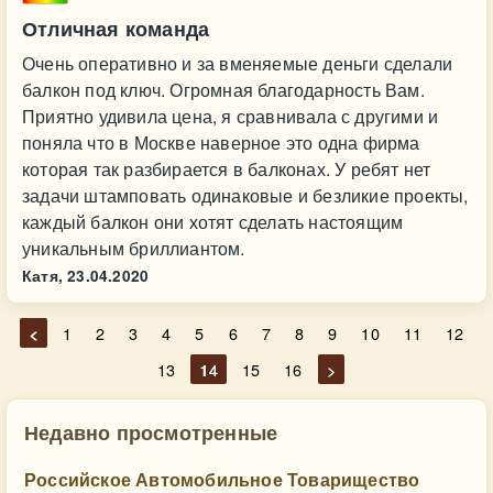
Отличная команда
Очень оперативно и за вменяемые деньги сделали
балкон под ключ. Огромная благодарность Вам.
Приятно удивила цена, я сравнивала с другими и
поняла что в Москве наверное это одна фирма
которая так разбирается в балконах. У ребят нет
задачи штамповать одинаковые и безликие проекты,
каждый балкон они хотят сделать настоящим
уникальным бриллиантом.
Катя,
23.04.2020
<
1
2
3
4
5
6
7
8
9
10
11
12
13
14
15
16
>
Недавно просмотренные
Российское Автомобильное Товарищество