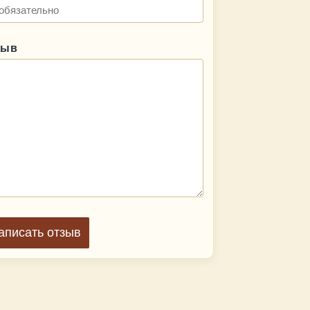
зыв
аписать отзыв