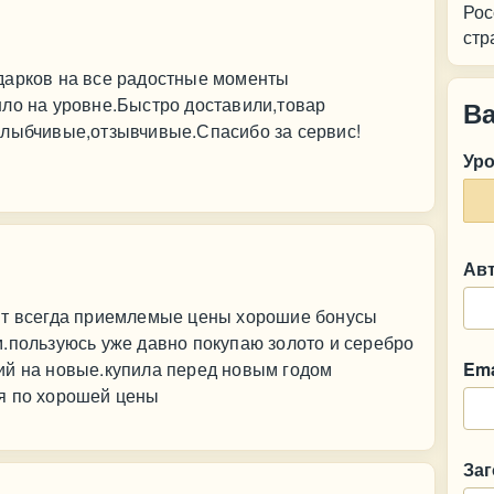
Рос
стр
дарков на все радостные моменты
шло на уровне.Быстро доставили,товар
В
улыбчивые,отзывчивые.Спасибо за сервис!
Ур
Ав
йт всегда приемлемые цены хорошие бонусы
.пользуюсь уже давно покупаю золото и серебро
ий на новые.купила перед новым годом
Ema
я по хорошей цены
За