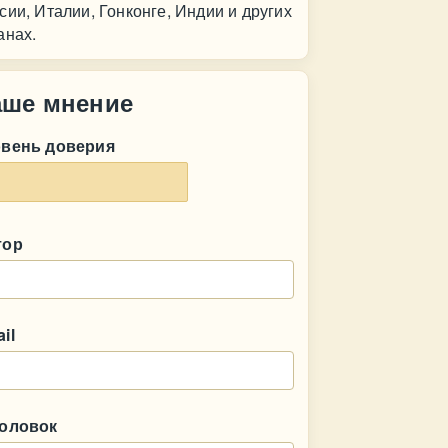
сии, Италии, Гонконге, Индии и других
анах.
аше мнение
овень доверия
тор
il
головок