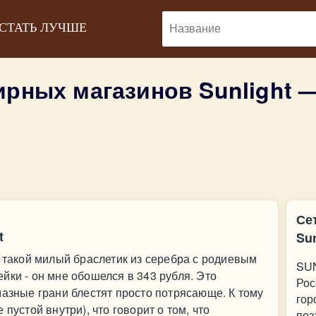
 СТАТЬ ЛУЧШЕ
ирных магазинов Sunlight 
Се
t
Sun
т такой милый браслетик из серебра с родиевым
SUN
йки - он мне обошелся в 343 рубля. Это
Рос
мазные грани блестят просто потрясающе. К тому
гор
пустой внутри), что говорит о том, что
поз