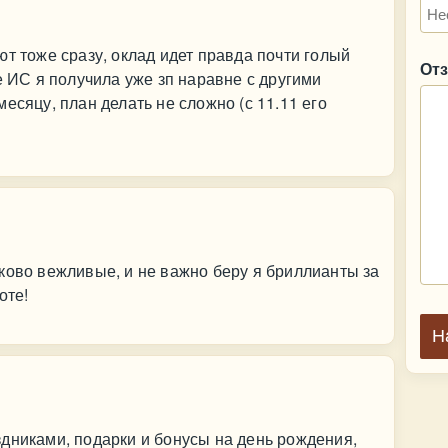
т тоже сразу, оклад идет правда почти голый
От
е ИС я получила уже зп наравне с другими
есяцу, план делать не сложно (с 11.11 его
ково вежливые, и не важно беру я бриллианты за
оте!
Н
дниками, подарки и бонусы на день рождения,