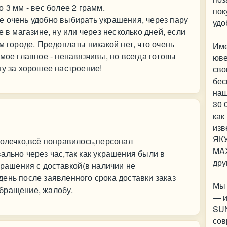
 3 мм - вес более 2 грамм.
пок
е очень удобно выбирать украшения, через пару
удо
е в магазине, ну или через несколько дней, если
м городе. Предоплаты никакой нет, что очень
Име
мое главное - ненавязчивы, но всегда готовы
юве
ну за хорошее настроение!
сво
бес
наш
30 
как
из
ЯКУ
колечко,всё понравилось,персонал
MAX
ально через час,так как украшения были в
дру
крашения с доставкой(в наличии не
ень после заявленного срока доставки заказ
Мы 
бращение, жалобу.
— и
SUN
сов