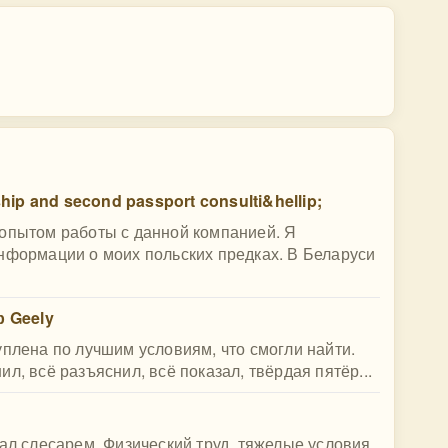
ship and second passport consulti&hellip;
 опытом работы с данной компанией. Я
нформации о моих польских предках. В Беларуси
 Geely
уплена по лучшим условиям, что смогли найти.
л, всё разъяснил, всё показал, твёрдая пятёр...
ал слесарем. Физический труд, тяжелые условия.