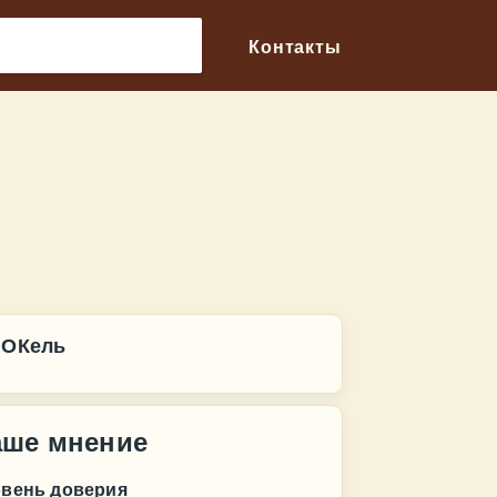
🔎
Контакты
 ОКель
аше мнение
овень доверия