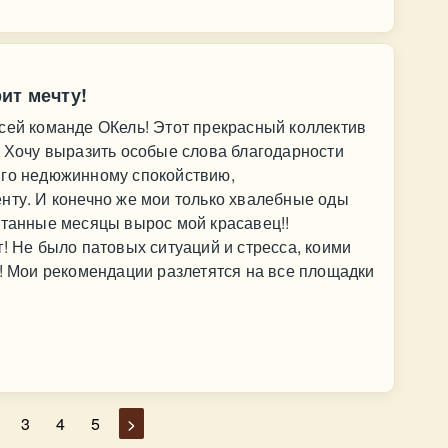
ит мечту!
сей команде ОКель! Этот прекрасный коллектив
! Хочу выразить особые слова благодарности
Его недюжинному спокойствию,
нту. И конечно же мои только хвалебные оды
итанные месяцы вырос мой красавец!!
т! Не было патовых ситуаций и стресса, коими
м! Мои рекомендации разлетятся на все площадки
3
4
5
>