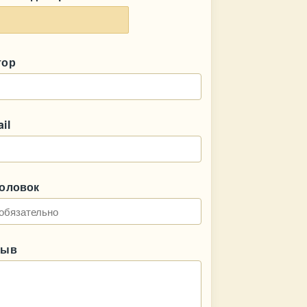
тор
il
головок
зыв