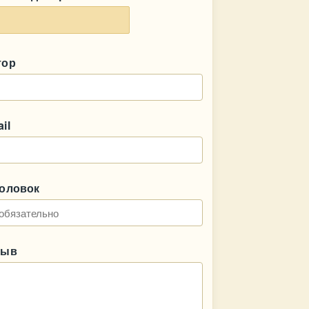
тор
il
головок
зыв