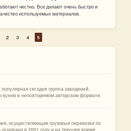
аботают честно. Все делают очень быстро и
качество используемых материалов.
2
3
4
5
я популярная сегодня группа заведений,
 кухню в неповторимом авторском формате.
ния, осуществляющая грузовые перевозки по
 основана в 2001 году и на текущее время