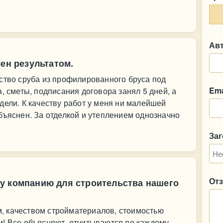
Ав
лен результатом.
ство сруба из профилированного бруса под
Ema
, сметы, подписания договора занял 5 дней, а
дели. К качеству работ у меня ни малейшей
бъяснен. За отделкой и утеплением однозначно
За
От
у компанию для строительства нашего
, качеством стройматериалов, стоимостью
м! Все объясняют, отчитываются по каждому