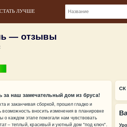
 СТАТЬ ЛУЧШЕ
ль — отзывы
:
СК
 за наш замечательный дом из бруса!
та и заканчивая сборкой, прошел гладко и
 возможность вносить изменения в планировке
В
ты о каждом этапе помогали нам чувствовать
тат – теплый, красивый и уютный дом "под ключ".
Ур