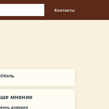
🔎
Контакты
 ОКель
аше мнение
овень доверия