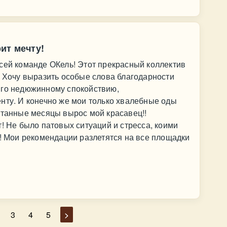
ит мечту!
сей команде ОКель! Этот прекрасный коллектив
! Хочу выразить особые слова благодарности
Его недюжинному спокойствию,
нту. И конечно же мои только хвалебные оды
итанные месяцы вырос мой красавец!!
т! Не было патовых ситуаций и стресса, коими
м! Мои рекомендации разлетятся на все площадки
3
4
5
>