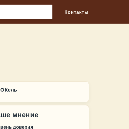
🔎
Контакты
 ОКель
аше мнение
овень доверия