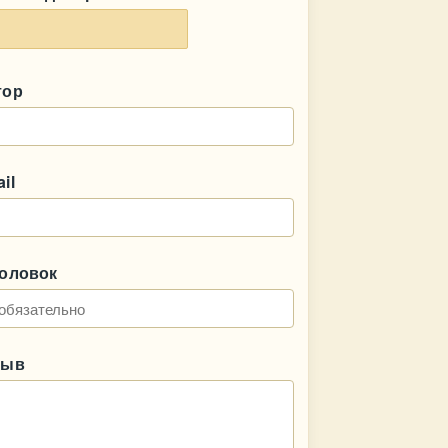
тор
il
головок
зыв