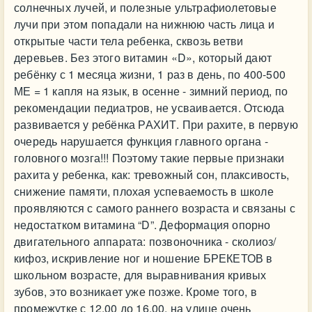
солнечных лучей, и полезные ультрафиолетовые
лучи при этом попадали на нижнюю часть лица и
открытые части тела ребенка, сквозь ветви
деревьев. Без этого витамин «D», который дают
ребёнку с 1 месяца жизни, 1 раз в день, по 400-500
МЕ = 1 капля на язык, в осенне - зимний период, по
рекомендации педиатров, не усваивается. Отсюда
развивается у ребёнка РАХИТ. При рахите, в первую
очередь нарушается функция главного органа -
головного мозга!!! Поэтому такие первые признаки
рахита у ребенка, как: тревожный сон, плаксивость,
снижение памяти, плохая успеваемость в школе
проявляются с самого раннего возраста и связаны с
недостатком витамина “D”. Деформация опорно
двигательного аппарата: позвоночника - сколиоз/
кифоз, искривление ног и ношение БРЕКЕТОВ в
школьном возрасте, для выравнивания кривых
зубов, это возникает уже позже. Кроме того, в
промежутке с 12.00 до 16.00, на улице очень