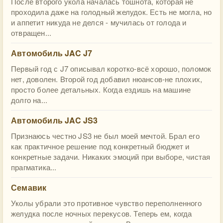
После второго укола началась тошнота, которая не
проходила даже на голодный желудок. Есть не могла, но
и аппетит никуда не делся - мучилась от голода и
отвращен...
Автомобиль JAC J7
Первый год с J7 описывал коротко-всё хорошо, поломок
нет, доволен. Второй год добавил нюансов-не плохих,
просто более детальных. Когда ездишь на машине
долго на...
Автомобиль JAC JS3
Признаюсь честно JS3 не был моей мечтой. Брал его
как практичное решение под конкретный бюджет и
конкретные задачи. Никаких эмоций при выборе, чистая
прагматика...
Семавик
Уколы убрали это противное чувство переполненного
желудка после ночных перекусов. Теперь ем, когда