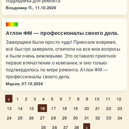
подрядчика для ремонта
Владимир П.,
11.10.2024
Атлон ФМ — профессионалы своего дела.
Замерщики были просто чудо! Приехали вовремя,
всё быстро замерили, ответили на все мои вопросы
и были очень вежливыми. Это оставило приятное
первое впечатление о компании, и оно только
подтвердилось по мере ремонта. Атлон ФМ —
профессионалы своего дела.
Мария,
07.10.2024
<
1
2
3
4
5
6
7
8
9
10
11
12
13
14
15
16
17
18
19
20
21
22
23
24
25
26
27
28
29
30
31
32
33
34
35
36
37
38
>