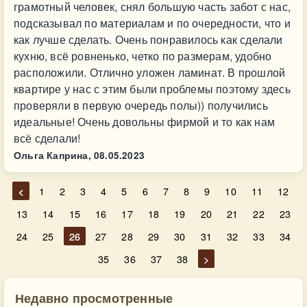
грамотный человек, снял большую часть забот с нас,
подсказывал по материалам и по очередности, что и
как лучше сделать. Очень понравилось как сделали
кухню, всё ровненько, четко по размерам, удобно
расположили. Отлично уложен ламинат. В прошлой
квартире у нас с этим были проблемы поэтому здесь
проверяли в первую очередь полы)) получились
идеальные! Очень довольны фирмой и то как нам
всё сделали!
Ольга Каприна,
08.05.2023
<
1
2
3
4
5
6
7
8
9
10
11
12
13
14
15
16
17
18
19
20
21
22
23
24
25
26
27
28
29
30
31
32
33
34
35
36
37
38
>
Недавно просмотренные